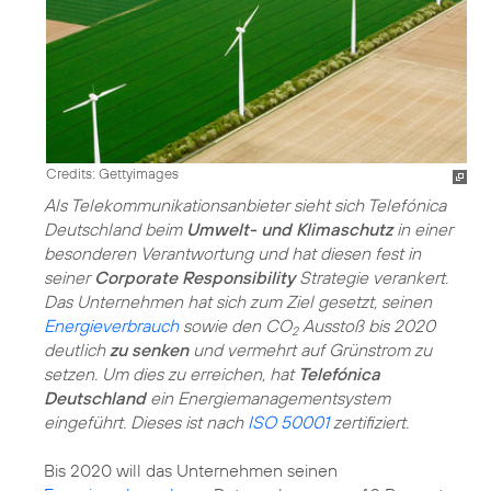
Credits: Gettyimages
Als Telekommunikationsanbieter sieht sich Telefónica
Deutschland beim
Umwelt- und Klimaschutz
in einer
besonderen Verantwortung und hat diesen fest in
seiner
Corporate Responsibility
Strategie verankert.
Das Unternehmen hat sich zum Ziel gesetzt, seinen
Energieverbrauch
sowie den CO
Ausstoß bis 2020
2
deutlich
zu senken
und vermehrt auf Grünstrom zu
setzen. Um dies zu erreichen, hat
Telefónica
Deutschland
ein Energiemanagementsystem
eingeführt. Dieses ist nach
ISO 50001
zertifiziert.
Bis 2020 will das Unternehmen seinen