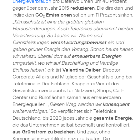
Energieverbrauch
pro Datenvolumen um 40 Prozent
gegenüber dem Jahr 2015
reduzieren
. Die direkten und
indirekten
CO
Emissionen
sollen um 11 Prozent sinken.
2
„Klimaschutz ist eine der größten globalen
Herausforderungen. Auch Telefónica übernimmt hierbei
Verantwortung. So kaufen wir Waren und
Dienstleistungen
verantwortungsbewusst
ein und
geben grüner Energie den Vorrang. Schon heute haben
wir nahezu überall dort auf
erneuerbare Energien
umgestellt, wo wir auf Beschaffung und Verträge
Einfluss haben“,
erklärt
Valentina Daiber
, Director
Corporate Affairs und Mitglied der Geschäftsleitung bei
Telefónica in Deutschland. Knapp drei Viertel des
Gesamtstromverbrauchs für Netzwerk, Shops, Call-
Center und Büroflächen kämen aus erneuerbaren
Energiequellen.
„Diesen Weg werden wir
konsequent
weiterverfolgen.“
So verpflichtet sich Telefónica
Deutschland, bis 2020 jedes Jahr die
gesamte Energie
,
die das Unternehmen selbst beschafft und kontrolliert,
aus Grünstrom zu beziehen
. Und zwar, ohne
Kompensationszertifikate dazu zu kaufen. Die