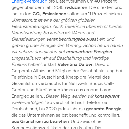
Energieverbrauch
pro Datenvolumen um 40 Prozent
gegenüber dem Jahr 2015
reduzieren
. Die direkten und
indirekten
CO
Emissionen
sollen um 11 Prozent sinken.
2
„Klimaschutz ist eine der größten globalen
Herausforderungen. Auch Telefónica übernimmt hierbei
Verantwortung. So kaufen wir Waren und
Dienstleistungen
verantwortungsbewusst
ein und
geben grüner Energie den Vorrang. Schon heute haben
wir nahezu überall dort auf
erneuerbare Energien
umgestellt, wo wir auf Beschaffung und Verträge
Einfluss haben“,
erklärt
Valentina Daiber
, Director
Corporate Affairs und Mitglied der Geschäftsleitung bei
Telefónica in Deutschland. Knapp drei Viertel des
Gesamtstromverbrauchs für Netzwerk, Shops, Call-
Center und Büroflächen kämen aus erneuerbaren
Energiequellen.
„Diesen Weg werden wir
konsequent
weiterverfolgen.“
So verpflichtet sich Telefónica
Deutschland, bis 2020 jedes Jahr die
gesamte Energie
,
die das Unternehmen selbst beschafft und kontrolliert,
aus Grünstrom zu beziehen
. Und zwar, ohne
Kompensationszertifikate dazu zu kaufen. Die