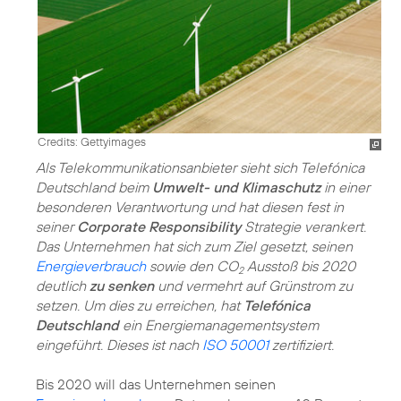
Credits: Gettyimages
Als Telekommunikationsanbieter sieht sich Telefónica
Deutschland beim
Umwelt- und Klimaschutz
in einer
besonderen Verantwortung und hat diesen fest in
seiner
Corporate Responsibility
Strategie verankert.
Das Unternehmen hat sich zum Ziel gesetzt, seinen
Energieverbrauch
sowie den CO
Ausstoß bis 2020
2
deutlich
zu senken
und vermehrt auf Grünstrom zu
setzen. Um dies zu erreichen, hat
Telefónica
Deutschland
ein Energiemanagementsystem
eingeführt. Dieses ist nach
ISO 50001
zertifiziert.
Bis 2020 will das Unternehmen seinen