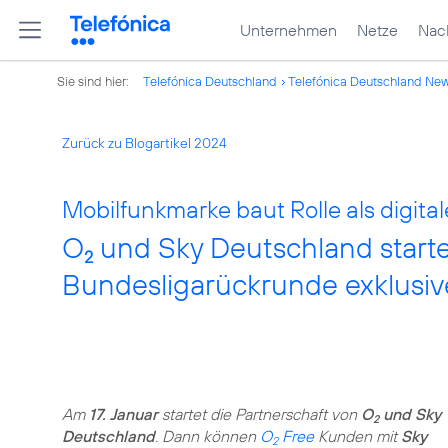
Unternehmen
Netze
Nach
Sie sind hier:
Telefónica Deutschland
Telefónica Deutschland Ne
Zurück zu Blogartikel 2024
Mobilfunkmarke baut Rolle als digita
O
und Sky Deutschland starte
2
Bundesligarückrunde exklusiv
Am
17. Januar
startet die Partnerschaft von
O
und Sky
2
Deutschland
. Dann können
O
Free
Kunden mit
Sky
2