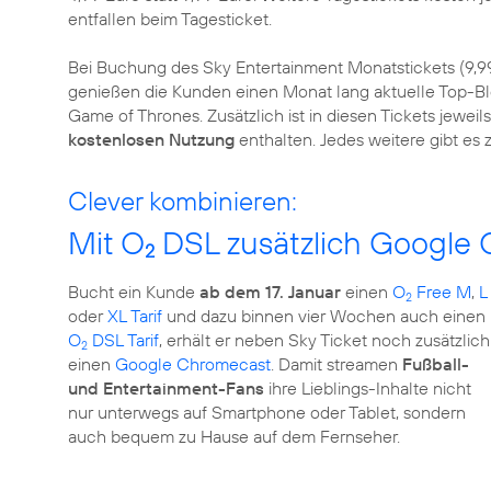
entfallen beim Tagesticket.
Bei Buchung des Sky Entertainment Monatstickets (9,99
genießen die Kunden einen Monat lang aktuelle Top-B
Game of Thrones. Zusätzlich ist in diesen Tickets jewei
kostenlosen Nutzung
enthalten. Jedes weitere gibt es 
Clever kombinieren:
Mit O
DSL zusätzlich Google 
2
Bucht ein Kunde
ab dem 17. Januar
einen
O
Free M
,
L
2
oder
XL Tarif
und dazu binnen vier Wochen auch einen
O
DSL Tarif
, erhält er neben Sky Ticket noch zusätzlich
2
einen
Google Chromecast
. Damit streamen
Fußball-
und Entertainment-Fans
ihre Lieblings-Inhalte nicht
nur unterwegs auf Smartphone oder Tablet, sondern
auch bequem zu Hause auf dem Fernseher.