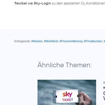
flexibel via Sky-Login
zu den speziellen O
Konditione
2
Schlagworte:
#Marken
,
#Mobilfunk
,
#Pressemitteilung
,
#Privatkunden
,
Ähnliche Themen:
0
N