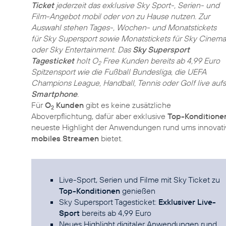
Ticket
jederzeit das exklusive Sky Sport-, Serien- und
Film-Angebot mobil oder von zu Hause nutzen. Zur
Auswahl stehen Tages-, Wochen- und Monatstickets
für Sky Supersport sowie Monatstickets für Sky Cinema
oder Sky Entertainment. Das
Sky Supersport
Tagesticket
holt O
Free Kunden bereits ab 4,99 Euro
2
Spitzensport wie die Fußball Bundesliga, die UEFA
Champions League, Handball, Tennis oder Golf live aufs
Smartphone
.
Für
O
Kunden
gibt es keine zusätzliche
2
Aboverpflichtung, dafür aber exklusive
Top-Konditione
neueste Highlight der Anwendungen rund ums innovati
mobiles Streamen
bietet.
Live-Sport, Serien und Filme mit Sky Ticket zu
Top-Konditionen
genießen
Sky Supersport Tagesticket:
Exklusiver Live-
Sport
bereits ab 4,99 Euro
Neues Highlight digitaler Anwendungen rund