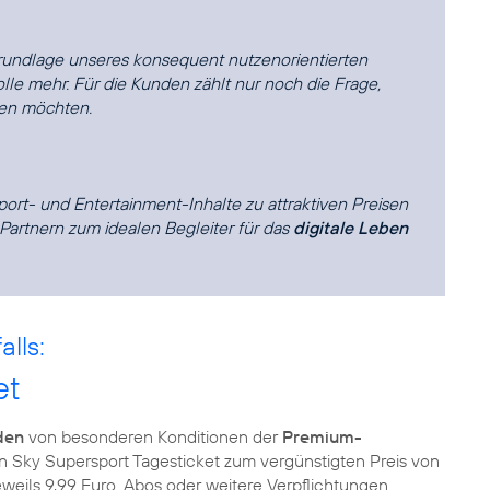
Grundlage unseres konsequent nutzenorientierten
le mehr. Für die Kunden zählt nur noch die Frage,
zen möchten.
port- und Entertainment-Inhalte zu attraktiven Preisen
artnern zum idealen Begleiter für das
digitale Leben
lls:
et
den
von besonderen Konditionen der
Premium-
in Sky Supersport Tagesticket zum vergünstigten Preis von
jeweils 9,99 Euro. Abos oder weitere Verpflichtungen