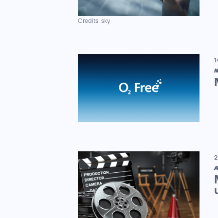
Credits: sky
1
N
2
A