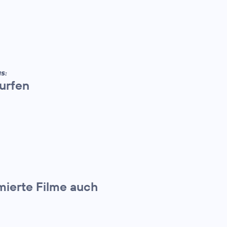
S:
urfen
mierte Filme auch