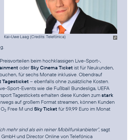
Kai-Uwe Laag (
Credits: Telefónica
)
g.
Preisvorteilen beim hochklassigen Live-Sport-,
tainment
oder
Sky Cinema Ticket
ist für Neukunden,
 buchen
, für sechs Monate inklusive. Obendrauf
 Tagesticket
– ebenfalls ohne zusätzliche Kosten.
Live-Sport-Events wie die Fußball Bundesliga, UEFA
sport Tagestickets erhalten diese Kunden zum
stark
nterwegs auf großem Format streamen, können Kunden
m
O
Free M
und
Sky Ticket
für 59,99 Euro im Monat
2
ch mehr sind als ein reiner Mobilfunkanbieter“,
sagt
l GmbH und Director Online von Telefónica