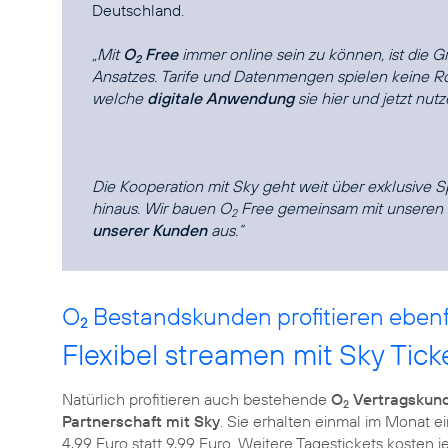
Deutschland.
„Mit
O
Free
immer online sein zu können, ist die 
2
Ansatzes. Tarife und Datenmengen spielen keine Rol
welche
digitale Anwendung
sie hier und jetzt nut
Die Kooperation mit Sky geht weit über exklusive S
hinaus. Wir bauen O
Free gemeinsam mit unseren P
2
unserer Kunden
aus.“
O
Bestandskunden profitieren ebenfa
2
Flexibel streamen mit Sky Tick
Natürlich profitieren auch bestehende
O
Vertragskun
2
Partnerschaft mit Sky
. Sie erhalten einmal im Monat e
4,99 Euro statt 9,99 Euro. Weitere Tagestickets kosten 