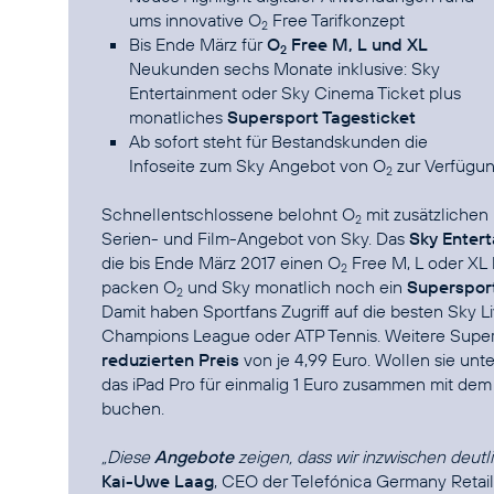
ums innovative
O
Free Tarifkonzept
2
Bis Ende März für
O
Free M, L und XL
2
Neukunden sechs Monate inklusive: Sky
Entertainment oder Sky Cinema Ticket plus
monatliches
Supersport Tagesticket
Ab sofort steht für Bestandskunden die
Infoseite zum
Sky Angebot von O
zur Verfügun
2
Schnellentschlossene belohnt O
mit zusätzlichen 
2
Serien- und Film-Angebot von Sky. Das
Sky Enter
die
bis Ende März 2017 einen O
Free M, L oder XL
2
packen O
und Sky monatlich noch ein
Supersport
2
Damit haben Sportfans Zugriff auf die besten Sky 
Champions League oder ATP Tennis. Weitere Super
reduzierten Preis
von je 4,99 Euro. Wollen sie u
das iPad Pro für einmalig 1 Euro zusammen mit de
buchen.
„Diese
Angebote
zeigen, dass wir inzwischen deutli
Kai-Uwe Laag
, CEO der Telefónica Germany Retai