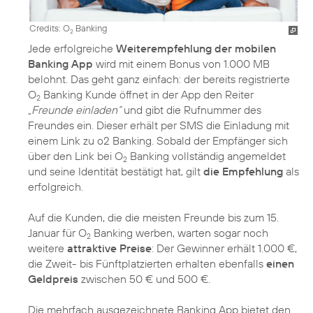
Credits: O
Banking
2
Jede erfolgreiche
Weiterempfehlung der mobilen
Banking App
wird mit einem Bonus von 1.000 MB
belohnt. Das geht ganz einfach: der bereits registrierte
O
Banking Kunde öffnet in der App den Reiter
2
„Freunde einladen“
und gibt die Rufnummer des
Freundes ein. Dieser erhält per SMS die Einladung mit
einem Link zu o2 Banking. Sobald der Empfänger sich
über den Link bei O
Banking vollständig angemeldet
2
und seine Identität bestätigt hat, gilt
die Empfehlung
als
erfolgreich.
Auf die Kunden, die die meisten Freunde bis zum 15.
Januar für O
Banking werben, warten sogar noch
2
weitere
attraktive Preise
: Der Gewinner erhält 1.000 €,
die Zweit- bis Fünftplatzierten erhalten ebenfalls
einen
Geldpreis
zwischen 50 € und 500 €.
Die mehrfach ausgezeichnete Banking App bietet den