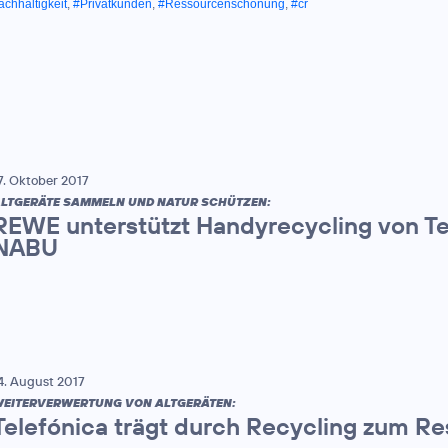
chhaltigkeit
,
#Privatkunden
,
#Ressourcenschonung
,
#cr
7. Oktober 2017
LTGERÄTE SAMMELN UND NATUR SCHÜTZEN:
REWE unterstützt Handyrecycling von T
NABU
4. August 2017
EITERVERWERTUNG VON ALTGERÄTEN:
Telefónica trägt durch Recycling zum R