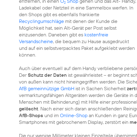
entfernen, in einen
O
Shop
gehen und das Alt- Handy,
2
Ladekabel oder Netzteil in eine
Sammelbox
werfen. In
den Shops gibt es ebenfalls frankierte
Recyclingumschläge
mit denen der Kunde die
Möglichkeit hat, sein Alt-Gerät per Post selbst
einzusenden. Daneben gibt es
kostenfreie
Versandscheine
, die bequem zu Hause ausgedruckt
und auf ein selbstverpacktes Paket aufgeklebt werden
können.
Auch über eventuell auf dem Handy verbliebene persö
Der
Schutz der Daten
ist gewährleistet – er beginnt s
von außen kann nicht hineingegriffen werden. Die Sicher
AfB gemeinnützige GmbH
ist in Sachen Sicherheit
zerti
vermarktungsfähigen Altgeräten werden die Geräte in
Menschen mit Behinderung) mit Hilfe einer professione
gelöscht
. Nach einer sich daran anschließenden Reini
AfB-Shops
und im
Online-Shop
an Kunden in ganz Euro
Smartphones mit gebrochenem Display, zerstört ein
me
Die nur wenige Millimeter kleinen Einzelteile überni