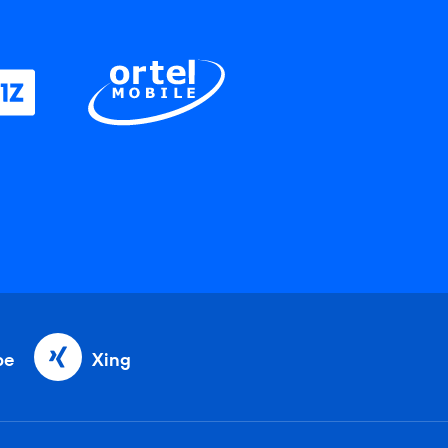
be
Xing