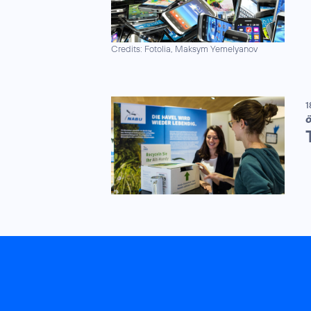
Credits: Fotolia, Maksym Yemelyanov
1
Ö