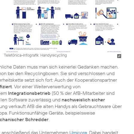
Telefónica-Infografik: Handyrecycling
nliche Daten muss man sich keinerlei Gedanken machen.
chon bei den Recyclingboxen. Sie sind verschlossen und
heitskette setzt sich fort: Auch der Kooperationspartner
fiziert
. Vor einer Weiterverwertung von
 dem
Integrationsbetrieb
(50 % der AfB-Mitarbeiter sind
llen Software zuverlässig und
nachweislich sicher
gung verkauft AfB die alten Handys als Gebrauchtware über
pa. Funktionsunfähige Geräte, beispielsweise
chanischer Schredder
.
mmt anschließend das Unternehmen
Umicore
. Dabei handelt