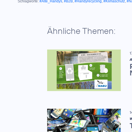
Schlagworte:
#Alte_Handys
,
#B2B
,
#Handyrecycling
,
#Klimaschutz
,
#Na
Ähnliche Themen:
1
A
1
W