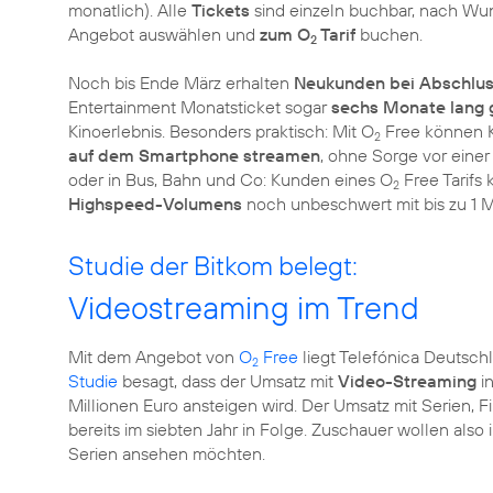
monatlich). Alle
Tickets
sind einzeln buchbar, nach Wun
Angebot auswählen und
zum O
Tarif
buchen.
2
Noch bis Ende März erhalten
Neukunden bei Abschlu
Entertainment Monatsticket sogar
sechs Monate lang g
Kinoerlebnis. Besonders praktisch: Mit O
Free können 
2
auf dem Smartphone streamen
, ohne Sorge vor eine
oder in Bus, Bahn und Co: Kunden eines O
Free Tarifs
2
Highspeed-Volumens
noch unbeschwert mit bis zu 1 M
Studie der Bitkom belegt:
Videostreaming im Trend
Mit dem Angebot von
O
Free
liegt Telefónica Deutsch
2
Studie
besagt, dass der Umsatz mit
Video-Streaming
in
Millionen Euro ansteigen wird. Der Umsatz mit Serien, 
bereits im siebten Jahr in Folge. Zuschauer wollen al
Serien ansehen möchten.