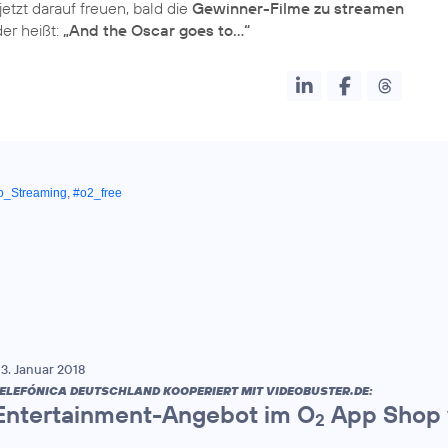
tzt darauf freuen, bald die
Gewinner-Filme zu streamen
er heißt:
„And the Oscar goes to…“
o_Streaming
,
#o2_free
3. Januar 2018
ELEFÓNICA DEUTSCHLAND KOOPERIERT MIT VIDEOBUSTER.DE:
Entertainment-Angebot im O
App Shop v
2