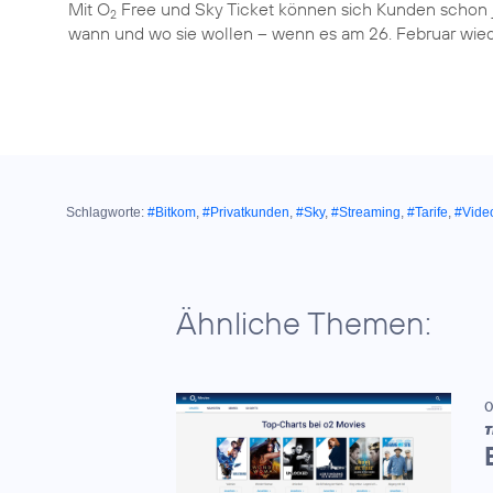
Mit O
Free und Sky Ticket können sich Kunden schon je
2
wann und wo sie wollen – wenn es am 26. Februar wied
Schlagworte:
#Bitkom
,
#Privatkunden
,
#Sky
,
#Streaming
,
#Tarife
,
#Vide
Ähnliche Themen:
0
T