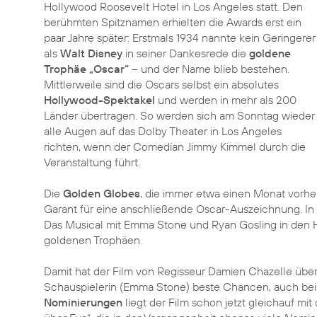
Hollywood Roosevelt Hotel in Los Angeles statt. Den
berühmten Spitznamen erhielten die Awards erst ein
paar Jahre später: Erstmals 1934 nannte kein Geringerer
als
Walt Disney
in seiner Dankesrede die
goldene
Trophäe „Oscar“
– und der Name blieb bestehen.
Mittlerweile sind die Oscars selbst ein absolutes
Hollywood-Spektakel
und werden in mehr als 200
Länder übertragen. So werden sich am Sonntag wieder
alle Augen auf das Dolby Theater in Los Angeles
richten, wenn der Comedian Jimmy Kimmel durch die
Veranstaltung führt.
Die
Golden Globes
, die immer etwa einen Monat vorhe
Garant für eine anschließende Oscar-Auszeichnung. In 
Das Musical mit Emma Stone und Ryan Gosling in den H
goldenen Trophäen.
Damit hat der Film von Regisseur Damien Chazelle über
Schauspielerin (Emma Stone) beste Chancen, auch bei
Nominierungen
liegt der Film schon jetzt gleichauf mi