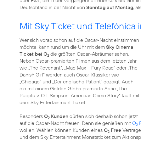
über Eva“, die in der Vergangenheit ebenso viele Nomin
Deutschland in der Nacht von
Sonntag auf Montag
, a
Mit Sky Ticket und Telefónica
Wer sich vorab schon auf die Oscar-Nacht einstimmen
möchte, kann rund um die Uhr mit dem
Sky Cinema
Ticket bei O
die größten Oscar-Abräumer sehen.
2
Neben Oscar-prämierten Filmen aus dem letzten Jahr
wie „The Revenant“, „Mad Max – Fury Road“ oder „The
Danish Girl“ werden auch Oscar-Klassiker wie
„Chicago“ und „Der englische Patient“ gezeigt. Auch
die mit einem Golden Globe prämierte Serie „The
People v. O.J. Simpson: American Crime Story“ läuft mit
dem Sky Entertainment Ticket.
Besonders
O
Kunden
dürfen sich deshalb schon jetzt
2
auf die Oscar-Nacht freuen. Denn sie genießen mit
O
F
2
wollen. Wählen können Kunden eines
O
Free
Vertrage
2
und dem Sky Entertainment Monatsticket zum Aktionspr