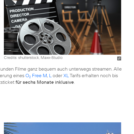
Credits: shutterstock, Maxx-Studio
Kunden Filme ganz bequem auch unterwegs streamen. Alle
gerung eines
O
Free M
,
L
oder
XL
Tarifs erhalten noch bis
2
sticket
für sechs Monate inklusive
.