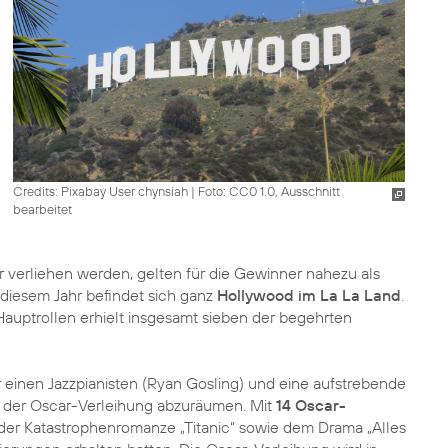
Credits: Pixabay User chynsiah
|
Foto: CC0 1.0, Ausschnitt
bearbeitet
r verliehen werden, gelten für die Gewinner nahezu als
diesem Jahr befindet sich ganz
Hollywood im La La Land
.
auptrollen erhielt insgesamt sieben der begehrten
 einen Jazzpianisten (Ryan Gosling) und eine aufstrebende
 der Oscar-Verleihung abzuräumen. Mit
14 Oscar-
t der Katastrophenromanze „Titanic“ sowie dem Drama „Alles