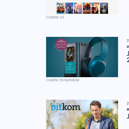
Credits: o2
2
D
Credits: Sonymobile
2
B