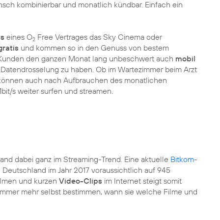
sch kombinierbar und monatlich kündbar. Einfach ein
ss
eines O
Free Vertrages das Sky Cinema oder
2
ratis
und kommen so in den Genuss von bestem
Kunden den ganzen Monat lang unbeschwert auch
mobil
r Datendrosselung zu haben. Ob im Wartezimmer beim Arzt
 können auch nach Aufbrauchen des monatlichen
bit/s weiter surfen und streamen.
land dabei ganz im Streaming-Trend. Eine aktuelle
Bitkom-
 Deutschland im Jahr 2017 voraussichtlich auf 945
Filmen und kurzen
Video-Clips
im Internet steigt somit
so immer mehr selbst bestimmen, wann sie welche Filme und