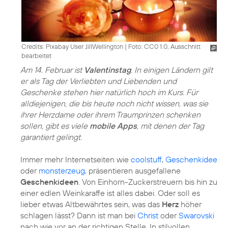
Credits: Pixabay User JillWellington
|
Foto: CC0 1.0, Ausschnitt
bearbeitet
Am 14. Februar ist
Valentinstag
. In einigen Ländern gilt
er als Tag der Verliebten und Liebenden und
Geschenke stehen hier natürlich hoch im Kurs. Für
alldiejenigen, die bis heute noch nicht wissen, was sie
ihrer Herzdame oder ihrem Traumprinzen schenken
sollen, gibt es viele
mobile Apps
, mit denen der Tag
garantiert gelingt.
Immer mehr Internetseiten wie
coolstuff
,
Geschenkidee
oder
monsterzeug
, präsentieren ausgefallene
Geschenkideen
. Von Einhorn-Zuckerstreuern bis hin zu
einer edlen Weinkaraffe ist alles dabei. Oder soll es
lieber etwas Altbewährtes sein, was das
Herz
höher
schlagen lässt? Dann ist man bei
Christ
oder
Swarovski
nach wie vor an der richtigen Stelle. In stilvollen