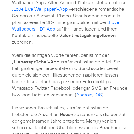
Wallpaper-Apps. Allen Android-Nutzern stehen mit der
„Love Live Wallpaper“-App
verschiedene romantische
Szenen zur Auswahl. iPhone-User können ebenfalls
phantasiereiche 3D-Hintergrundbilder mit der
„Love
Wallpapers HD“-App
auf ihr Handy laden und ihren
Kontakten individuelle
Valentinstagsklingeltönen
zuordnen.
Wem die richtigen Worte fehlen, der ist mit der
„Liebessprüche“-App
am Valentinstag gerettet. Sie
hält großartige Liebeszitate und Sprichwörter bereit,
durch die sich der Hilfesuchende inspirieren lassen
kann. Oder einfach das passende Foto direkt per
Whatsapp, Twitter, Facebook oder gar SMS, an Freunde
bzw. den Liebsten versenden. (
Android
,
iOS
)
Ein schöner Brauch ist es, zum Valentinstag der
Liebsten die Anzahl an
Rosen
zu schenken, die der Zahl
der gemeinsamen Jahre entspricht. Man(n) verliert
schon mal leicht den Überblick, wenn die Beziehung so
gut läuft. Die Zeit vergeht wie im Flug. Die