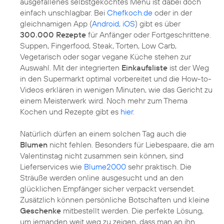
ausgefallenes selbstgekochtes Menü ist dabei doch
einfach unschlagbar. Bei
Chefkoch.de
oder in der
gleichnamigen App (
Android
,
iOS
) gibt es über
300.000 Rezepte
für Anfänger oder Fortgeschrittene.
Suppen, Fingerfood, Steak, Torten, Low Carb,
Vegetarisch oder sogar vegane Küche stehen zur
Auswahl. Mit der integrierten
Einkaufsliste
ist der Weg
in den Supermarkt optimal vorbereitet und die How-to-
Videos erklären in wenigen Minuten, wie das Gericht zu
einem Meisterwerk wird. Noch mehr zum Thema
Kochen und Rezepte gibt es
hier
.
Natürlich dürfen an einem solchen Tag auch die
Blumen
nicht fehlen. Besonders für Liebespaare, die am
Valentinstag nicht zusammen sein können, sind
Lieferservices wie
Blume2000
sehr praktisch. Die
Sträuße werden online ausgesucht und an den
glücklichen Empfänger sicher verpackt versendet.
Zusätzlich können persönliche Botschaften und kleine
Geschenke
mitbestellt werden. Die perfekte Lösung,
um jemanden weit weg zu zeigen, dass man an ihn