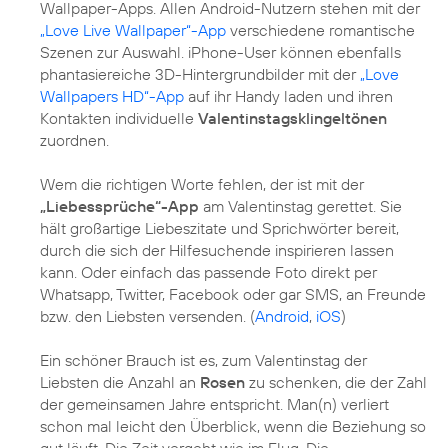
Wallpaper-Apps. Allen Android-Nutzern stehen mit der
„Love Live Wallpaper“-App
verschiedene romantische
Szenen zur Auswahl. iPhone-User können ebenfalls
phantasiereiche 3D-Hintergrundbilder mit der
„Love
Wallpapers HD“-App
auf ihr Handy laden und ihren
Kontakten individuelle
Valentinstagsklingeltönen
zuordnen.
Wem die richtigen Worte fehlen, der ist mit der
„Liebessprüche“-App
am Valentinstag gerettet. Sie
hält großartige Liebeszitate und Sprichwörter bereit,
durch die sich der Hilfesuchende inspirieren lassen
kann. Oder einfach das passende Foto direkt per
Whatsapp, Twitter, Facebook oder gar SMS, an Freunde
bzw. den Liebsten versenden. (
Android
,
iOS
)
Ein schöner Brauch ist es, zum Valentinstag der
Liebsten die Anzahl an
Rosen
zu schenken, die der Zahl
der gemeinsamen Jahre entspricht. Man(n) verliert
schon mal leicht den Überblick, wenn die Beziehung so
gut läuft. Die Zeit vergeht wie im Flug. Die