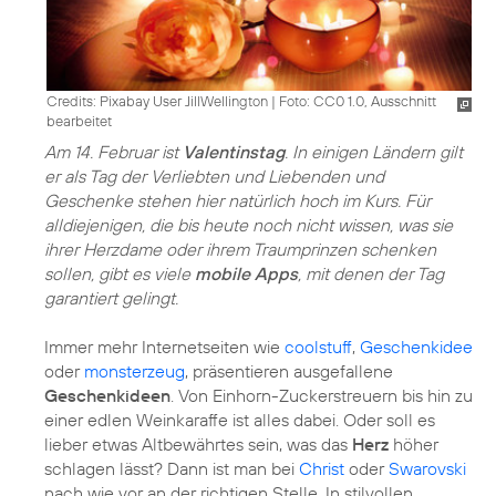
Credits: Pixabay User JillWellington
|
Foto: CC0 1.0, Ausschnitt
bearbeitet
Am 14. Februar ist
Valentinstag
. In einigen Ländern gilt
er als Tag der Verliebten und Liebenden und
Geschenke stehen hier natürlich hoch im Kurs. Für
alldiejenigen, die bis heute noch nicht wissen, was sie
ihrer Herzdame oder ihrem Traumprinzen schenken
sollen, gibt es viele
mobile Apps
, mit denen der Tag
garantiert gelingt.
Immer mehr Internetseiten wie
coolstuff
,
Geschenkidee
oder
monsterzeug
, präsentieren ausgefallene
Geschenkideen
. Von Einhorn-Zuckerstreuern bis hin zu
einer edlen Weinkaraffe ist alles dabei. Oder soll es
lieber etwas Altbewährtes sein, was das
Herz
höher
schlagen lässt? Dann ist man bei
Christ
oder
Swarovski
nach wie vor an der richtigen Stelle. In stilvollen