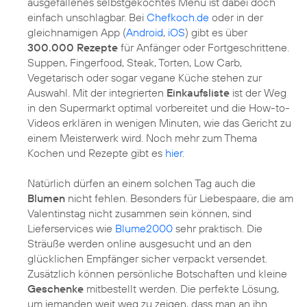
ausgefallenes selbstgekochtes Menü ist dabei doch
einfach unschlagbar. Bei
Chefkoch.de
oder in der
gleichnamigen App (
Android
,
iOS
) gibt es über
300.000 Rezepte
für Anfänger oder Fortgeschrittene.
Suppen, Fingerfood, Steak, Torten, Low Carb,
Vegetarisch oder sogar vegane Küche stehen zur
Auswahl. Mit der integrierten
Einkaufsliste
ist der Weg
in den Supermarkt optimal vorbereitet und die How-to-
Videos erklären in wenigen Minuten, wie das Gericht zu
einem Meisterwerk wird. Noch mehr zum Thema
Kochen und Rezepte gibt es
hier
.
Natürlich dürfen an einem solchen Tag auch die
Blumen
nicht fehlen. Besonders für Liebespaare, die am
Valentinstag nicht zusammen sein können, sind
Lieferservices wie
Blume2000
sehr praktisch. Die
Sträuße werden online ausgesucht und an den
glücklichen Empfänger sicher verpackt versendet.
Zusätzlich können persönliche Botschaften und kleine
Geschenke
mitbestellt werden. Die perfekte Lösung,
um jemanden weit weg zu zeigen, dass man an ihn