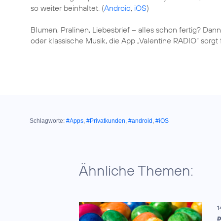
so weiter beinhaltet. (
Android
,
iOS
)
Blumen, Pralinen, Liebesbrief – alles schon fertig? Dann
oder klassische Musik, die App „Valentine RADIO“ sorgt
Schlagworte:
#Apps
,
#Privatkunden
,
#android
,
#iOS
Ähnliche Themen:
1
D