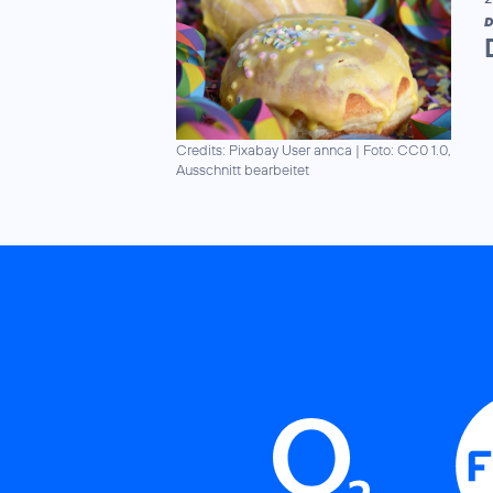
D
Credits: Pixabay User annca
|
Foto: CC0 1.0,
Ausschnitt bearbeitet