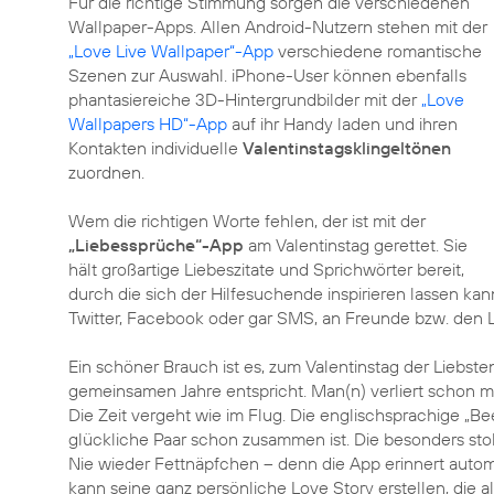
Für die richtige Stimmung sorgen die verschiedenen
Wallpaper-Apps. Allen Android-Nutzern stehen mit der
„Love Live Wallpaper“-App
verschiedene romantische
Szenen zur Auswahl. iPhone-User können ebenfalls
phantasiereiche 3D-Hintergrundbilder mit der
„Love
Wallpapers HD“-App
auf ihr Handy laden und ihren
Kontakten individuelle
Valentinstagsklingeltönen
zuordnen.
Wem die richtigen Worte fehlen, der ist mit der
„Liebessprüche“-App
am Valentinstag gerettet. Sie
hält großartige Liebeszitate und Sprichwörter bereit,
durch die sich der Hilfesuchende inspirieren lassen ka
Twitter, Facebook oder gar SMS, an Freunde bzw. den L
Ein schöner Brauch ist es, zum Valentinstag der Liebste
gemeinsamen Jahre entspricht. Man(n) verliert schon ma
Die Zeit vergeht wie im Flug. Die englischsprachige „
glückliche Paar schon zusammen ist. Die besonders st
Nie wieder Fettnäpfchen – denn die App erinnert autom
kann seine ganz persönliche Love Story erstellen, die 