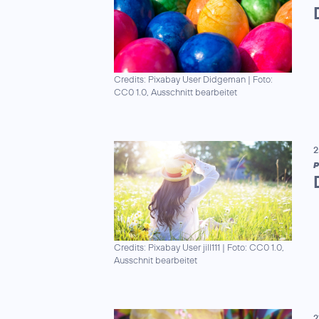
Credits: Pixabay User Didgeman
|
Foto:
CC0 1.0, Ausschnitt bearbeitet
2
P
Credits: Pixabay User jill111
|
Foto: CC0 1.0,
Ausschnit bearbeitet
2