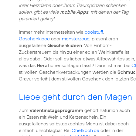
ihrer Herzdame oder ihrem Traumprinzen schenken
sollen, gibt es viele
mobile Apps
, mit denen der Tag
garantiert gelingt.
Immer mehr Internetseiten wie
coolstuff
,
Geschenkidee
oder
monsterzeug
, präsentieren
ausgefallene
Geschenkideen
. Von Einhorn-
Zuckerstreuern bis hin zu einer edlen Weinkaraffe ist
alles dabei. Oder soll es lieber etwas Altbewährtes sein,
was das
Herz
höher schlagen lässt? Dann ist man bei
Ch
stilvollen Geschenkverpackungen werden die
Schmuc
Gravur verleiht dem stilvollen Geschenk den letzten Sch
Liebe geht durch den Magen
Zum
Valentinstagsprogramm
gehört natürlich auch
ein Essen mit Wein und Kerzenschein. Ein
ausgefallenes selbstgekochtes Menü ist dabei doch
einfach unschlagbar. Bei
Chefkoch.de
oder in der