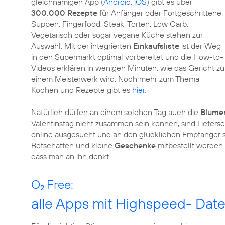
gleichnamigen App (
Android
,
iOS
) gibt es über
300.000 Rezepte
für Anfänger oder Fortgeschrittene.
Suppen, Fingerfood, Steak, Torten, Low Carb,
Vegetarisch oder sogar vegane Küche stehen zur
Auswahl. Mit der integrierten
Einkaufsliste
ist der Weg
in den Supermarkt optimal vorbereitet und die How-to-
Videos erklären in wenigen Minuten, wie das Gericht zu
einem Meisterwerk wird. Noch mehr zum Thema
Kochen und Rezepte gibt es
hier
.
Natürlich dürfen an einem solchen Tag auch die
Blume
Valentinstag nicht zusammen sein können, sind Liefers
online ausgesucht und an den glücklichen Empfänger s
Botschaften und kleine
Geschenke
mitbestellt werden
dass man an ihn denkt.
O
Free:
2
alle Apps mit Highspeed- Dat