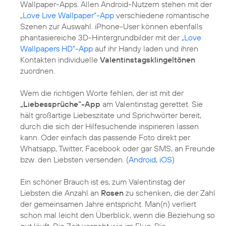
Wallpaper-Apps. Allen Android-Nutzern stehen mit der
„Love Live Wallpaper“-App
verschiedene romantische
Szenen zur Auswahl. iPhone-User können ebenfalls
phantasiereiche 3D-Hintergrundbilder mit der
„Love
Wallpapers HD“-App
auf ihr Handy laden und ihren
Kontakten individuelle
Valentinstagsklingeltönen
zuordnen.
Wem die richtigen Worte fehlen, der ist mit der
„Liebessprüche“-App
am Valentinstag gerettet. Sie
hält großartige Liebeszitate und Sprichwörter bereit,
durch die sich der Hilfesuchende inspirieren lassen
kann. Oder einfach das passende Foto direkt per
Whatsapp, Twitter, Facebook oder gar SMS, an Freunde
bzw. den Liebsten versenden. (
Android
,
iOS
)
Ein schöner Brauch ist es, zum Valentinstag der
Liebsten die Anzahl an
Rosen
zu schenken, die der Zahl
der gemeinsamen Jahre entspricht. Man(n) verliert
schon mal leicht den Überblick, wenn die Beziehung so
gut läuft. Die Zeit vergeht wie im Flug. Die