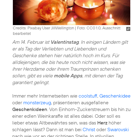
Credits: Pixabay User JillWellington
|
Foto: CC0 1.0, Ausschnitt
bearbeitet
Am 14. Februar ist
Valentinstag
. In einigen Ländern gilt
er als Tag der Verliebten und Liebenden und
Geschenke stehen hier natürlich hoch im Kurs. Für
alldiejenigen, die bis heute noch nicht wissen, was sie
ihrer Herzdame oder ihrem Traumprinzen schenken
sollen, gibt es viele
mobile Apps
, mit denen der Tag
garantiert gelingt.
Immer mehr Internetseiten wie
coolstuff
,
Geschenkidee
oder
monsterzeug
, präsentieren ausgefallene
Geschenkideen
. Von Einhorn-Zuckerstreuern bis hin zu
einer edlen Weinkaraffe ist alles dabei. Oder soll es
lieber etwas Altbewährtes sein, was das
Herz
höher
schlagen lässt? Dann ist man bei
Christ
oder
Swarovski
nach wie vor an der richtigen Stelle. In stilvollen