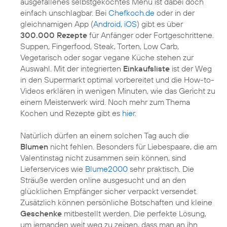
ausgefallenes selbstgekochtes Menü ist dabei doch
einfach unschlagbar. Bei
Chefkoch.de
oder in der
gleichnamigen App (
Android
,
iOS
) gibt es über
300.000 Rezepte
für Anfänger oder Fortgeschrittene.
Suppen, Fingerfood, Steak, Torten, Low Carb,
Vegetarisch oder sogar vegane Küche stehen zur
Auswahl. Mit der integrierten
Einkaufsliste
ist der Weg
in den Supermarkt optimal vorbereitet und die How-to-
Videos erklären in wenigen Minuten, wie das Gericht zu
einem Meisterwerk wird. Noch mehr zum Thema
Kochen und Rezepte gibt es
hier
.
Natürlich dürfen an einem solchen Tag auch die
Blumen
nicht fehlen. Besonders für Liebespaare, die am
Valentinstag nicht zusammen sein können, sind
Lieferservices wie
Blume2000
sehr praktisch. Die
Sträuße werden online ausgesucht und an den
glücklichen Empfänger sicher verpackt versendet.
Zusätzlich können persönliche Botschaften und kleine
Geschenke
mitbestellt werden. Die perfekte Lösung,
um jemanden weit weg zu zeigen, dass man an ihn