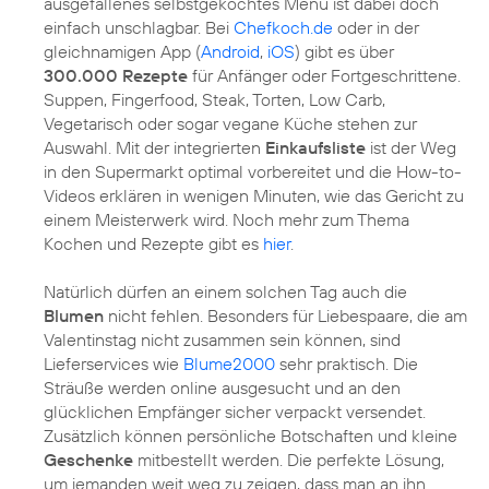
ausgefallenes selbstgekochtes Menü ist dabei doch
einfach unschlagbar. Bei
Chefkoch.de
oder in der
gleichnamigen App (
Android
,
iOS
) gibt es über
300.000 Rezepte
für Anfänger oder Fortgeschrittene.
Suppen, Fingerfood, Steak, Torten, Low Carb,
Vegetarisch oder sogar vegane Küche stehen zur
Auswahl. Mit der integrierten
Einkaufsliste
ist der Weg
in den Supermarkt optimal vorbereitet und die How-to-
Videos erklären in wenigen Minuten, wie das Gericht zu
einem Meisterwerk wird. Noch mehr zum Thema
Kochen und Rezepte gibt es
hier
.
Natürlich dürfen an einem solchen Tag auch die
Blumen
nicht fehlen. Besonders für Liebespaare, die am
Valentinstag nicht zusammen sein können, sind
Lieferservices wie
Blume2000
sehr praktisch. Die
Sträuße werden online ausgesucht und an den
glücklichen Empfänger sicher verpackt versendet.
Zusätzlich können persönliche Botschaften und kleine
Geschenke
mitbestellt werden. Die perfekte Lösung,
um jemanden weit weg zu zeigen, dass man an ihn