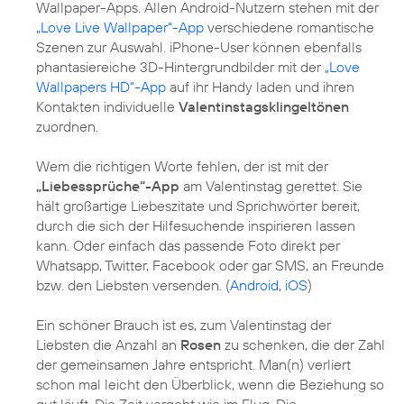
Wallpaper-Apps. Allen Android-Nutzern stehen mit der
„Love Live Wallpaper“-App
verschiedene romantische
Szenen zur Auswahl. iPhone-User können ebenfalls
phantasiereiche 3D-Hintergrundbilder mit der
„Love
Wallpapers HD“-App
auf ihr Handy laden und ihren
Kontakten individuelle
Valentinstagsklingeltönen
zuordnen.
Wem die richtigen Worte fehlen, der ist mit der
„Liebessprüche“-App
am Valentinstag gerettet. Sie
hält großartige Liebeszitate und Sprichwörter bereit,
durch die sich der Hilfesuchende inspirieren lassen
kann. Oder einfach das passende Foto direkt per
Whatsapp, Twitter, Facebook oder gar SMS, an Freunde
bzw. den Liebsten versenden. (
Android
,
iOS
)
Ein schöner Brauch ist es, zum Valentinstag der
Liebsten die Anzahl an
Rosen
zu schenken, die der Zahl
der gemeinsamen Jahre entspricht. Man(n) verliert
schon mal leicht den Überblick, wenn die Beziehung so
gut läuft. Die Zeit vergeht wie im Flug. Die