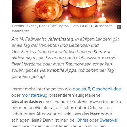
Credits: Pixabay User JillWellington
|
Foto: CC0 1.0, Ausschnitt
bearbeitet
Am 14. Februar ist
Valentinstag
. In einigen Ländern gilt
er als Tag der Verliebten und Liebenden und
Geschenke stehen hier natürlich hoch im Kurs. Für
alldiejenigen, die bis heute noch nicht wissen, was sie
ihrer Herzdame oder ihrem Traumprinzen schenken
sollen, gibt es viele
mobile Apps
, mit denen der Tag
garantiert gelingt.
Immer mehr Internetseiten wie
coolstuff
,
Geschenkidee
oder
monsterzeug
, präsentieren ausgefallene
Geschenkideen
. Von Einhorn-Zuckerstreuern bis hin zu
einer edlen Weinkaraffe ist alles dabei. Oder soll es
lieber etwas Altbewährtes sein, was das
Herz
höher
schlagen lässt? Dann ist man bei
Christ
oder
Swarovski
nach wie vor an der richtigen Stelle. In stilvollen