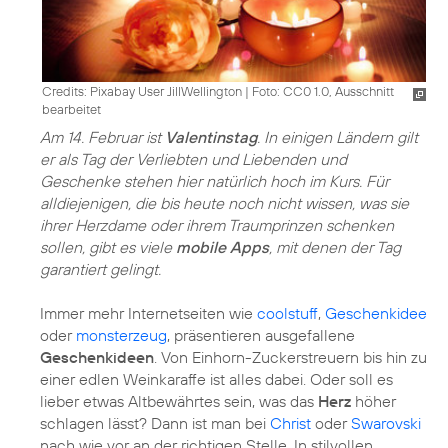
Credits: Pixabay User JillWellington
|
Foto: CC0 1.0, Ausschnitt
bearbeitet
Am 14. Februar ist
Valentinstag
. In einigen Ländern gilt
er als Tag der Verliebten und Liebenden und
Geschenke stehen hier natürlich hoch im Kurs. Für
alldiejenigen, die bis heute noch nicht wissen, was sie
ihrer Herzdame oder ihrem Traumprinzen schenken
sollen, gibt es viele
mobile Apps
, mit denen der Tag
garantiert gelingt.
Immer mehr Internetseiten wie
coolstuff
,
Geschenkidee
oder
monsterzeug
, präsentieren ausgefallene
Geschenkideen
. Von Einhorn-Zuckerstreuern bis hin zu
einer edlen Weinkaraffe ist alles dabei. Oder soll es
lieber etwas Altbewährtes sein, was das
Herz
höher
schlagen lässt? Dann ist man bei
Christ
oder
Swarovski
nach wie vor an der richtigen Stelle. In stilvollen