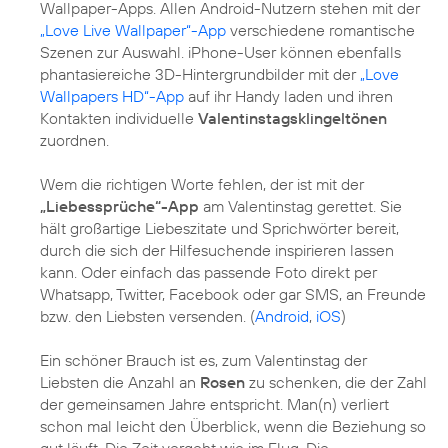
Wallpaper-Apps. Allen Android-Nutzern stehen mit der
„Love Live Wallpaper“-App
verschiedene romantische
Szenen zur Auswahl. iPhone-User können ebenfalls
phantasiereiche 3D-Hintergrundbilder mit der
„Love
Wallpapers HD“-App
auf ihr Handy laden und ihren
Kontakten individuelle
Valentinstagsklingeltönen
zuordnen.
Wem die richtigen Worte fehlen, der ist mit der
„Liebessprüche“-App
am Valentinstag gerettet. Sie
hält großartige Liebeszitate und Sprichwörter bereit,
durch die sich der Hilfesuchende inspirieren lassen
kann. Oder einfach das passende Foto direkt per
Whatsapp, Twitter, Facebook oder gar SMS, an Freunde
bzw. den Liebsten versenden. (
Android
,
iOS
)
Ein schöner Brauch ist es, zum Valentinstag der
Liebsten die Anzahl an
Rosen
zu schenken, die der Zahl
der gemeinsamen Jahre entspricht. Man(n) verliert
schon mal leicht den Überblick, wenn die Beziehung so
gut läuft. Die Zeit vergeht wie im Flug. Die