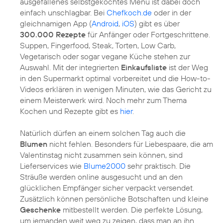
ausgefallenes selbstgekochtes Menü ist dabei doch
einfach unschlagbar. Bei
Chefkoch.de
oder in der
gleichnamigen App (
Android
,
iOS
) gibt es über
300.000 Rezepte
für Anfänger oder Fortgeschrittene.
Suppen, Fingerfood, Steak, Torten, Low Carb,
Vegetarisch oder sogar vegane Küche stehen zur
Auswahl. Mit der integrierten
Einkaufsliste
ist der Weg
in den Supermarkt optimal vorbereitet und die How-to-
Videos erklären in wenigen Minuten, wie das Gericht zu
einem Meisterwerk wird. Noch mehr zum Thema
Kochen und Rezepte gibt es
hier
.
Natürlich dürfen an einem solchen Tag auch die
Blumen
nicht fehlen. Besonders für Liebespaare, die am
Valentinstag nicht zusammen sein können, sind
Lieferservices wie
Blume2000
sehr praktisch. Die
Sträuße werden online ausgesucht und an den
glücklichen Empfänger sicher verpackt versendet.
Zusätzlich können persönliche Botschaften und kleine
Geschenke
mitbestellt werden. Die perfekte Lösung,
um jemanden weit weg zu zeigen, dass man an ihn