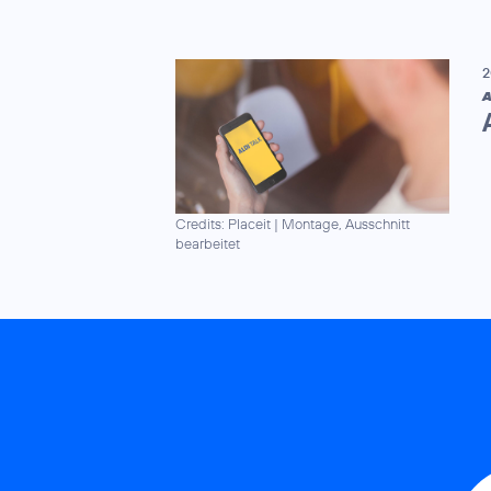
2
A
Credits: Placeit
|
Montage, Ausschnitt
bearbeitet