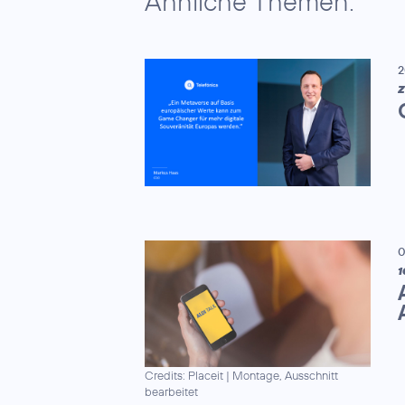
Ähnliche Themen:
2
Z
0
1
Credits: Placeit
|
Montage, Ausschnitt
bearbeitet