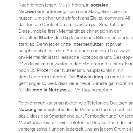
Nachrichten lesen, Musik hören, in
sozialen
Netzwerken
unterwegs sein oder Navigationsdienste
nutzen, um sicher und einfach ans Ziel zu kommen: All
das tun die Deutschen am liebsten per Smartphone.
Diese „mobile first“-Mentalität zeichnet sich in der
aktuellen
Studie
des Digitalverbands Bitkom besonders
stark ab. Denn jeder dritte
Internetnutzer
ist privat
hauptsächlich mit dem Smartphone online. Die always-
on-Mentalität lässt klassische Notebooks und Desktop-
PCs damit immer weiter in den Hintergrund rücken. Nur
noch 35 Prozent der Nutzer sind hauptsächlich mit
dem Laptop im Internet. Die
Entwicklung
zu mobile first
geht sogar so weit, dass viele neue Dienste gar nicht 
für die
mobile Nutzung
zur Verfügung stehen.
Telekommunikationsanbieter wie Telefónica Deutschland
Nutzung
eine entscheidende Rolle und tun es noch im
dazu, dass das Smartphone zur „Fernbedienung“ unseres
Mobilfunkanbieter treibt Telefónica Deutschland den
d
versorgt seine Kunden jederzeit und an jedem Ort mit e