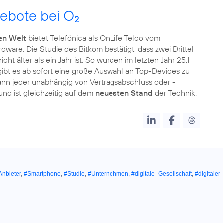
ebote bei O
2
len Welt
bietet Telefónica als OnLife Telco vom
dware. Die Studie des Bitkom bestätigt, dass zwei Drittel
ht älter als ein Jahr ist. So wurden im letzten Jahr 25,1
ibt es ab sofort eine große Auswahl an Top-Devices zu
ann jeder unabhängig von Vertragsabschluss oder -
nd ist gleichzeitig auf dem
neuesten Stand
der Technik.
Anbieter
,
#Smartphone
,
#Studie
,
#Unternehmen
,
#digitale_Gesellschaft
,
#digitale