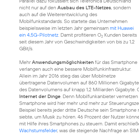
Parallel dazu fokussiert sich Telefónica Deutschland
nicht nur auf den
Ausbau des LTE-Netzes
, sondern
auch auf die Weiterentwicklung des
Mobilfunkstandards. So startete das Unternehmen
beispielsweise im letzten Jahr gemeinsam
mit Huawei
ein 4,5G-Pilotnetz
. Damit profitieren O
Kunden bereits
2
seit diesem Jahr von Geschwindigkeiten von bis zu 1,2
GBit/s.
Mehr
Anwendungsmöglichkeiten
für das Smartphone
verlangen auch eine bessere Mobilfunkinfrastruktur.
Allein im Jahr 2016 stieg das über Mobilnetze
übertragene Datenvolumen auf 860 Millionen Gigabyte a
des Datenvolumens auf knapp 1,2 Milliarden Gigabyte.
Internet der Dinge
. Denn Mobilfunkanbieter vernetzen
Smartphone wird hier mehr und mehr zur Steuerungsze
Beispiel bereits jeder dritte Deutsche sein Smartphone 
siebte, um Musik zu hören. 46 Prozent der Nutzer könn
mit Hilfe ihres Smartphones zu steuern. Damit erschließ
Wachstumsfelder
, was die steigende Nachfrage an SIM