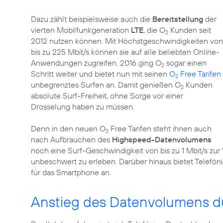
Dazu zählt beispielsweise auch die
Bereitstellung
der
vierten Mobilfunkgeneration
LTE
, die O
Kunden seit
2
2012 nutzen können. Mit Höchstgeschwindigkeiten von
bis zu 225 Mbit/s können sie auf alle beliebten Online-
Anwendungen zugreifen. 2016 ging O
sogar einen
2
Schritt weiter und bietet nun mit seinen
O
Free Tarifen
2
unbegrenztes Surfen an. Damit genießen O
Kunden
2
absolute Surf-Freiheit, ohne Sorge vor einer
Drosselung haben zu müssen.
Denn in den neuen O
Free Tarifen steht ihnen auch
2
nach Aufbrauchen des
Highspeed-Datenvolumens
noch eine Surf-Geschwindigkeit von bis zu 1 Mbit/s zur
unbeschwert zu erleben. Darüber hinaus bietet Telefón
für das Smartphone an.
Anstieg des Datenvolumens du