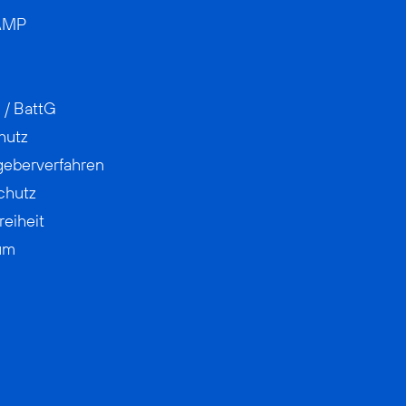
AMP
 / BattG
hutz
geberverfahren
chutz
reiheit
um