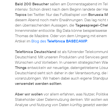
Bald 200 Besucher
saßen am Donnerstagabend im Tel
intensiv: Schon direkt nach dem Beginn landete der H
Topics
bei Twitter. Nur das Fußballspiel von
Borussia 
diesem Abend noch mehr Erwähnungen. Das lag nicht n
den überraschenden Aussagen, die
Tagesspiegel-Che
Innenminister entlockte: Big Data könne beispielsweise
Thomas de Maizière. Oder von dem Umgang mit einem Bu
Artikel im
Blog des
Telefónica BASECAMP
.
Telefónica Deutschland
ist als führender Telekommunika
Deutschland. Mit unseren Produkten und Services gesta
Wünschen und Vorlieben. In unseren strategischen W
Things
entwickeln wir neuartige, datengetriebene Lösun
Deutschland sieht sich daher in der Verantwortung, di
voranzubringen. Wir haben dabei auch eigene Standpunk
verwendet werden sollten
.
Aber wir wollen
vor allem erfahren, was Nutzer, Politik
Stakeholder über Datennutzung denken. Wir wollen wi
Analyse und Nutzung von Daten künftig gesetzt werden s