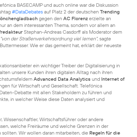
efónica BASECAMP und auch online war die Diskussion
ashtag
#DataDebates
auf Platz 2 der deutschen
Trending
Mönchengladbach
gegen den
AC Florenz
erzielte an
ur an dem interessanten Thema, sondern vor allem an
fredakteur
Stephan-Andreas Casdorff als Moderator dem
"von der Straßenverkehrsordnung viel lernen"
, sagte
ttermesser. Wie er das gemeint hat, erklärt der neueste
tionsanbieter ein wichtiger Treiber der Digitalisierung in
lten unsere Kunden ihren digitalen Alltag nach ihren
achstumsfeldern
Advanced Data Analytics
und
Internet of
gen für Wirtschaft und Gesellschaft. Telefónica
e Daten-Debatte mit allen Stakeholdern zu führen und
te, in welcher Weise diese Daten analysiert und
er, Wissenschaftler, Wirtschaftsführer oder andere
ssen, welche Freiräume und welche Grenzen in der
ollten. Wir wollen daran mitarbeiten, die
Regeln für die