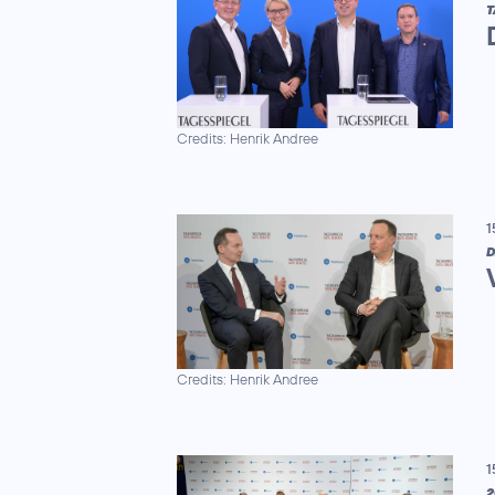
T
Credits: Henrik Andree
1
D
Credits: Henrik Andree
1
2