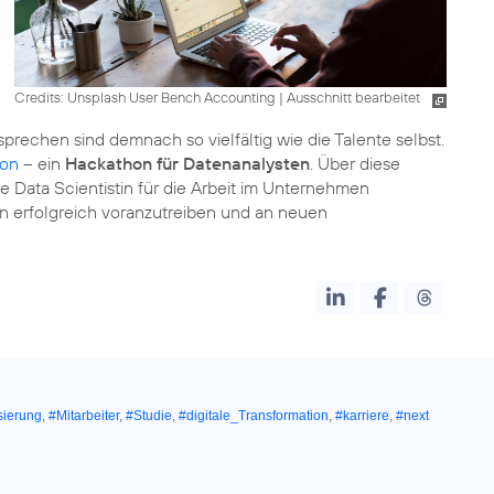
Credits: Unsplash User Bench Accounting
|
Ausschnitt bearbeitet
rechen sind demnach so vielfältig wie die Talente selbst.
hon
– ein
Hackathon für Datenanalysten
. Über diese
 Data Scientistin für die Arbeit im Unternehmen
tion erfolgreich voranzutreiben und an neuen
isierung
,
#Mitarbeiter
,
#Studie
,
#digitale_Transformation
,
#karriere
,
#next