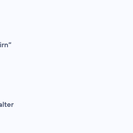
irn“
alter