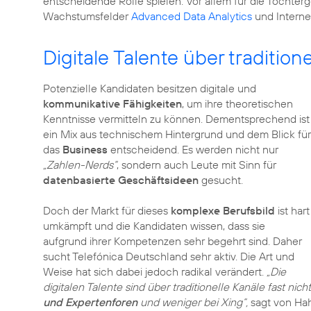
entscheidende Rolle spielen. Vor allem für die Tochter
Wachstumsfelder
Advanced Data Analytics
und Interne
Digitale Talente über traditio
Potenzielle Kandidaten besitzen digitale und
kommunikative Fähigkeiten
, um ihre theoretischen
Kenntnisse vermitteln zu können. Dementsprechend ist
ein Mix aus technischem Hintergrund und dem Blick für
das
Business
entscheidend. Es werden nicht nur
„Zahlen-Nerds“
, sondern auch Leute mit Sinn für
datenbasierte Geschäftsideen
gesucht.
Doch der Markt für dieses
komplexe Berufsbild
ist hart
umkämpft und die Kandidaten wissen, dass sie
aufgrund ihrer Kompetenzen sehr begehrt sind. Daher
sucht Telefónica Deutschland sehr aktiv. Die Art und
Weise hat sich dabei jedoch radikal verändert.
„Die
digitalen Talente sind über traditionelle Kanäle fast nic
und Expertenforen
und weniger bei Xing“,
sagt von Ha