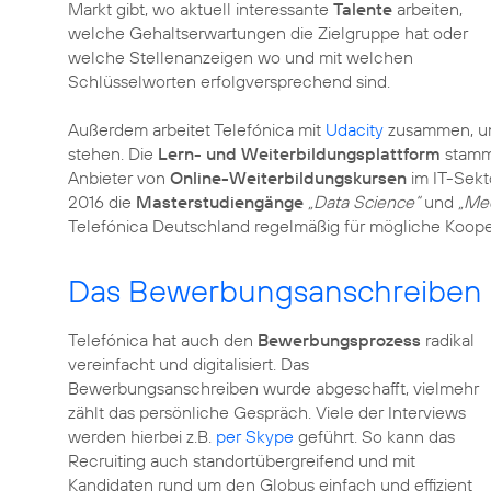
Markt gibt, wo aktuell interessante
Talente
arbeiten,
welche Gehaltserwartungen die Zielgruppe hat oder
welche Stellenanzeigen wo und mit welchen
Schlüsselworten erfolgversprechend sind.
Außerdem arbeitet Telefónica mit
Udacity
zusammen, um
stehen. Die
Lern- und Weiterbildungsplattform
stammt
Anbieter von
Online-Weiterbildungskursen
im IT-Sekt
2016 die
Masterstudiengänge
„Data Science“
und
„Me
Telefónica Deutschland regelmäßig für mögliche Koope
Das Bewerbungsanschreiben – 
Telefónica hat auch den
Bewerbungsprozess
radikal
vereinfacht und digitalisiert. Das
Bewerbungsanschreiben wurde abgeschafft, vielmehr
zählt das persönliche Gespräch. Viele der Interviews
werden hierbei z.B.
per Skype
geführt. So kann das
Recruiting auch standortübergreifend und mit
Kandidaten rund um den Globus einfach und effizient