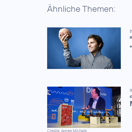
Ähnliche Themen:
2
I
3
C
Credits: Agnes Michalik