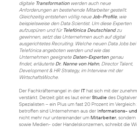
digitale
Transformation
werden auch neue
Anforderungen an bestehende Mitarbeiter gestellt.
Gleichzeitig entstehen völlig neue
Job-Profile
, wie
beispielsweise den Data Scientist. Um diese Experten
aufzuspüren und für
Telefónica Deutschland
zu
gewinnen, setzt das Unternehmen auch auf digital
ausgerichtetes Recruiting. Welche neuen Data Jobs bei
Telefónica angeboten werden und wie das
Unternehmen geeignete
Daten-Experten
genau
findet, erläuterte
Dr. Nanne von Hahn
, Director Talent,
Development & HR Strategy, im Interview mit der
WirtschaftsWoche.
Der Fachkräftemangel in der
IT
hat sich mit der zunehm
verstärkt. Derzeit gibt es laut einer
Studie
des Digitalve
Spezialisten – ein Plus um fast 20 Prozent im Vergleic
betroffen sind Unternehmen aus der I
nformations- un
nicht mehr nur untereinander um
Mitarbeiter
, sondern
sowie Medien- oder Handelskonzernen, schreibt die W