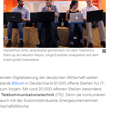
Hackerthon 2016, veranstaltet gemeinsam mit dem Telefónica
Start-up Accelerator Wayra: Junge Experten analysieren auf dem
Event große Datensätze
enden Digitalisierung der deutschen Wirtschaft weiter
rbands
Bitkom
in Deutschland 51.000 offene Stellen für IT-
h zum Vorjahr. Mit rund 20.500 offenen Stellen besonders
d Telekommunikationstechnik
(ITK). Denn sie konkurrieren
 auch mit der Automobilindustrie, Energieunternehmen
irtschaftsWoche.