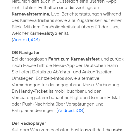
Natürlich darf auch in Düsseldorf eine „Narren“-App
nicht fehlen. Enthalten sind die wichtigsten
Karnevalstermine
, Live-Berichterstattungen während
des Karnevaltreibens sowie alle Zugstrecken auf einen
Blick. Mit dem Persönlichkeitstest überprüft der User,
welcher
Karnevalstyp
er ist.
(
Android
,
iOS
)
DB Navigator
Bei der sorglosen
Fahrt zum Karnevalsfest
und zurück
nach Hause hilft die Reise-App der Deutschen Bahn.
Sie liefert Details zu Abfahrts- und Ankunftszeiten,
Umstiegen, Echtzeit-Infos sowie alternative
Verbindungen für die angegebene Reise-Verbindung.
Ein
Handy-Ticket
ist mobil buchbar und der
Verspätungsalarm benachrichtigt den User per E-Mail
oder Push-Nachricht über Verspätungen und
Fahrplanänderungen. (
Android
,
iOS
)
Der Radioplayer
Auf dem Weg zum nächsten Festtagszelt darf die
gute