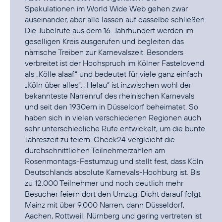
Spekulationen im World Wide Web gehen zwar
auseinander, aber alle lassen auf dasselbe schließen.
Die Jubelrufe aus dem 16. Jahrhundert werden im
geselligen Kreis ausgerufen und begleiten das
närrische Treiben zur Karnevalszeit. Besonders
verbreitet ist der Hochspruch im Kölner Fastelovend
als „Kölle alaaf“ und bedeutet für viele ganz einfach
„Köln über alles“. „Helau“ ist inzwischen wohl der
bekannteste Narrenruf des rheinischen Karnevals
und seit den 1930ern in Düsseldorf beheimatet. So
haben sich in vielen verschiedenen Regionen auch
sehr unterschiedliche Rufe entwickelt, um die bunte
Jahreszeit zu feiern.
Check24
vergleicht die
durchschnittlichen Teilnehmerzahlen am
Rosenmontags-Festumzug und stellt fest, dass Köln
Deutschlands absolute Karnevals-Hochburg ist. Bis
zu 12.000 Teilnehmer und noch deutlich mehr
Besucher feiern dort den Umzug. Dicht darauf folgt
Mainz mit über 9.000 Narren, dann Düsseldorf,
Aachen, Rottweil, Nürnberg und gering vertreten ist