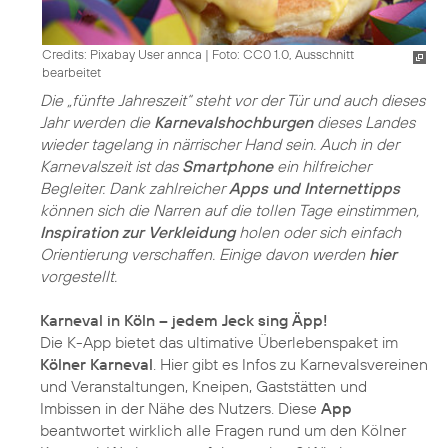
Credits: Pixabay User annca
|
Foto: CC0 1.0, Ausschnitt
bearbeitet
Die „fünfte Jahreszeit“ steht vor der Tür und auch dieses
Jahr werden die
Karnevalshochburgen
dieses Landes
wieder tagelang in närrischer Hand sein. Auch in der
Karnevalszeit ist das
Smartphone
ein hilfreicher
Begleiter. Dank zahlreicher
Apps und Internettipps
können sich die Narren auf die tollen Tage einstimmen,
Inspiration zur Verkleidung
holen oder sich einfach
Orientierung verschaffen. Einige davon werden
hier
vorgestellt.
Karneval in Köln – jedem Jeck sing Äpp!
Die K-App bietet das ultimative Überlebenspaket im
Kölner Karneval
. Hier gibt es Infos zu Karnevalsvereinen
und Veranstaltungen, Kneipen, Gaststätten und
Imbissen in der Nähe des Nutzers. Diese
App
beantwortet wirklich alle Fragen rund um den Kölner