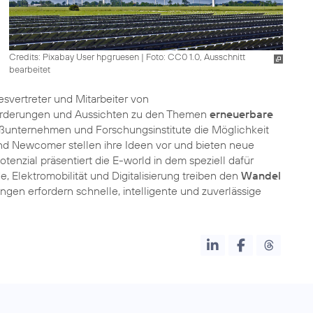
Credits: Pixabay User hpgruesen
|
Foto: CC0 1.0, Ausschnitt
bearbeitet
desvertreter und Mitarbeiter von
forderungen und Aussichten zu den Themen
erneuerbare
oßunternehmen und Forschungsinstitute die Möglichkeit
und Newcomer stellen ihre Ideen vor und bieten neue
tenzial präsentiert die E-world in dem speziell dafür
 Elektromobilität und Digitalisierung treiben den
Wandel
gen erfordern schnelle, intelligente und zuverlässige