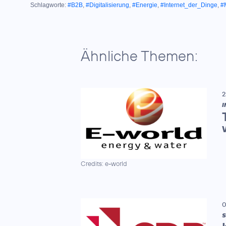
Schlagworte:
#B2B
,
#Digitalisierung
,
#Energie
,
#Internet_der_Dinge
,
#
Ähnliche Themen:
2
I
Credits: e-world
0
S