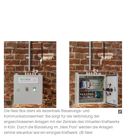
Die Next Box dient als dezentrale Steuerungs- und
Kommunikationseinheit: Sie sorgt für die Verbindung der
angeschlossenen Anlagen mit der Zentrale des Virtuellen Kraftwerks
in Köln. Durch die Bündelung im „Next Pool“ werden die Anlagen
zentral steuerbar wie ein einziges Kraftwerk. (
© Next