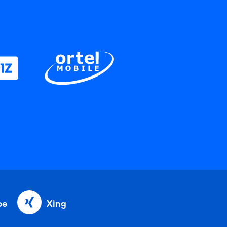
be
Xing