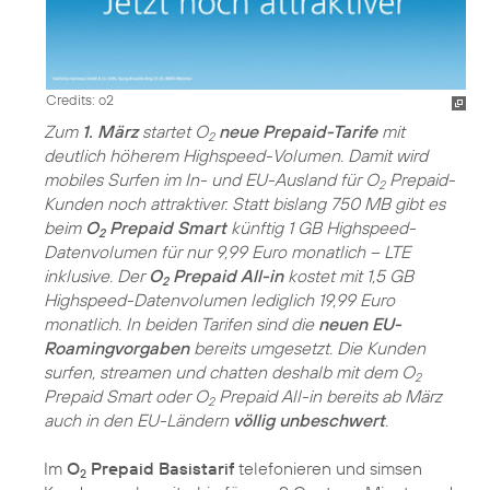
Credits: o2
Zum
1. März
startet O
neue Prepaid-Tarife
mit
2
deutlich höherem Highspeed-Volumen. Damit wird
mobiles Surfen im In- und EU-Ausland für O
Prepaid-
2
Kunden noch attraktiver. Statt bislang 750 MB gibt es
beim
O
Prepaid Smart
künftig 1 GB Highspeed-
2
Datenvolumen für nur 9,99 Euro monatlich – LTE
inklusive. Der
O
Prepaid All-in
kostet mit 1,5 GB
2
Highspeed-Datenvolumen lediglich 19,99 Euro
monatlich. In beiden Tarifen sind die
neuen EU-
Roamingvorgaben
bereits umgesetzt. Die Kunden
surfen, streamen und chatten deshalb mit dem O
2
Prepaid Smart oder O
Prepaid All-in bereits ab März
2
auch in den EU-Ländern
völlig unbeschwert
.
Im
O
Prepaid Basistarif
telefonieren und simsen
2