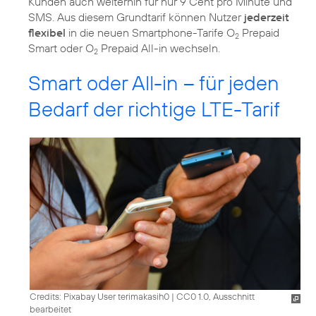
Kunden auch weiterhin für nur 9 Cent pro Minute und
SMS. Aus diesem Grundtarif können Nutzer
jederzeit
flexibel
in die neuen Smartphone-Tarife O
Prepaid
2
Smart oder O
Prepaid All-in wechseln.
2
Smart oder All-in – für jeden
Bedarf der richtige LTE-Tarif
Credits: Pixabay User terimakasih0
|
CC0 1.0, Ausschnitt
bearbeitet