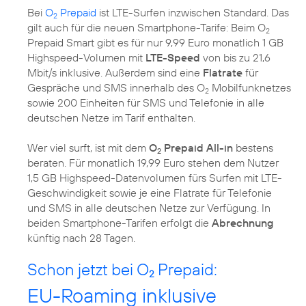
Bei
O
Prepaid
ist LTE-Surfen inzwischen Standard. Das
2
gilt auch für die neuen Smartphone-Tarife: Beim O
2
Prepaid Smart gibt es für nur 9,99 Euro monatlich 1 GB
Highspeed-Volumen mit
LTE-Speed
von bis zu 21,6
Mbit/s inklusive. Außerdem sind eine
Flatrate
für
Gespräche und SMS innerhalb des O
Mobilfunknetzes
2
sowie 200 Einheiten für SMS und Telefonie in alle
deutschen Netze im Tarif enthalten.
Wer viel surft, ist mit dem
O
Prepaid All-in
bestens
2
beraten. Für monatlich 19,99 Euro stehen dem Nutzer
1,5 GB Highspeed-Datenvolumen fürs Surfen mit LTE-
Geschwindigkeit sowie je eine Flatrate für Telefonie
und SMS in alle deutschen Netze zur Verfügung. In
beiden Smartphone-Tarifen erfolgt die
Abrechnung
künftig nach 28 Tagen.
Schon jetzt bei O
Prepaid:
2
EU-Roaming inklusive