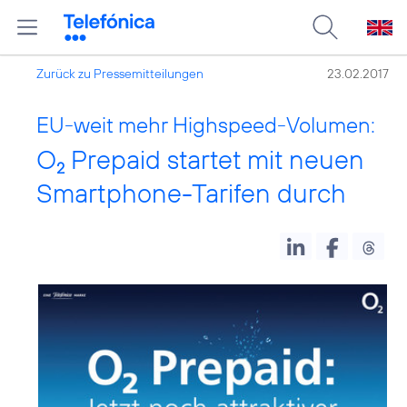
Zurück zu Pressemitteilungen
23.02.2017
EU-weit mehr Highspeed-Volumen:
O
Prepaid startet mit neuen
2
Smartphone-Tarifen durch