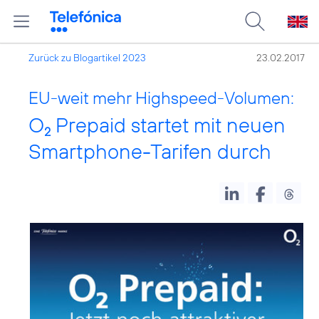
Zurück zu Blogartikel 2023
23.02.2017
EU-weit mehr Highspeed-Volumen:
O
Prepaid startet mit neuen
2
Smartphone-Tarifen durch