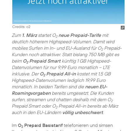
Credits: o2
Zum
1. März
startet O
neue Prepaid-Tarife
mit
2
deutlich höherem Highspeed-Volumen. Damit wird
mobiles Surfen im In- und EU-Ausland für O
Prepaid-
2
Kunden noch attraktiver. Statt bislang 750 MB gibt es
beim
O
Prepaid Smart
künftig 1 GB Highspeed-
2
Datenvolumen für nur 9,99 Euro monatlich – LTE
inklusive. Der
O
Prepaid All-in
kostet mit 1,5 GB
2
Highspeed-Datenvolumen lediglich 19,99 Euro
monatlich. In beiden Tarifen sind die
neuen EU-
Roamingvorgaben
bereits umgesetzt. Die Kunden
surfen, streamen und chatten deshalb mit dem O
2
Prepaid Smart oder O
Prepaid All-in bereits ab März
2
auch in den EU-Ländern
völlig unbeschwert
.
Im
O
Prepaid Basistarif
telefonieren und simsen
2