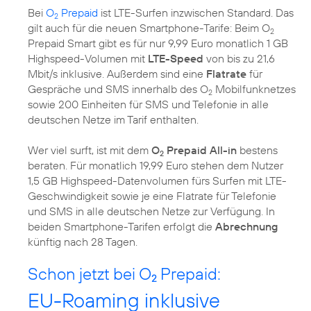
Bei
O
Prepaid
ist LTE-Surfen inzwischen Standard. Das
2
gilt auch für die neuen Smartphone-Tarife: Beim O
2
Prepaid Smart gibt es für nur 9,99 Euro monatlich 1 GB
Highspeed-Volumen mit
LTE-Speed
von bis zu 21,6
Mbit/s inklusive. Außerdem sind eine
Flatrate
für
Gespräche und SMS innerhalb des O
Mobilfunknetzes
2
sowie 200 Einheiten für SMS und Telefonie in alle
deutschen Netze im Tarif enthalten.
Wer viel surft, ist mit dem
O
Prepaid All-in
bestens
2
beraten. Für monatlich 19,99 Euro stehen dem Nutzer
1,5 GB Highspeed-Datenvolumen fürs Surfen mit LTE-
Geschwindigkeit sowie je eine Flatrate für Telefonie
und SMS in alle deutschen Netze zur Verfügung. In
beiden Smartphone-Tarifen erfolgt die
Abrechnung
künftig nach 28 Tagen.
Schon jetzt bei O
Prepaid:
2
EU-Roaming inklusive