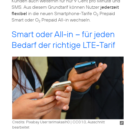
Kunden auch weiterhin für nur 9 Cent pro Minute und
SMS. Aus diesem Grundtarif können Nutzer
jederzeit
flexibel
in die neuen Smartphone-Tarife O
Prepaid
2
Smart oder O
Prepaid All-in wechseln.
2
Smart oder All-in – für jeden
Bedarf der richtige LTE-Tarif
Credits: Pixabay User terimakasih0
|
CC0 1.0, Ausschnitt
bearbeitet