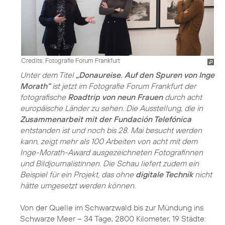
Credits: Fotografie Forum Frankfurt
Unter dem Titel
„Donaureise. Auf den Spuren von Inge
Morath“
ist jetzt im Fotografie Forum Frankfurt der
fotografische
Roadtrip von neun Frauen
durch acht
europäische Länder zu sehen. Die Ausstellung, die in
Zusammenarbeit mit der Fundación Telefónica
entstanden ist und noch bis 28. Mai besucht werden
kann, zeigt mehr als 100 Arbeiten von acht mit dem
Inge-Morath-Award ausgezeichneten Fotografinnen
und Bildjournalistinnen. Die Schau liefert zudem ein
Beispiel für ein Projekt, das ohne
digitale Technik
nicht
hätte umgesetzt werden können.
Von der Quelle im Schwarzwald bis zur Mündung ins
Schwarze Meer – 34 Tage, 2800 Kilometer, 19 Städte: