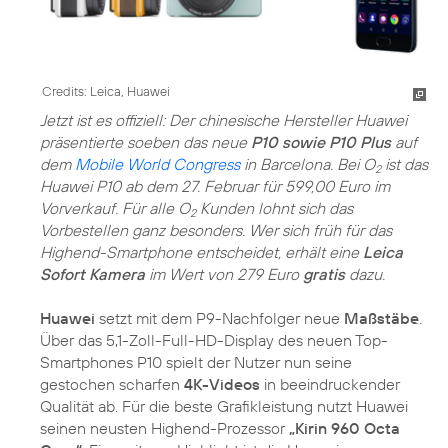
Credits: Leica, Huawei
Jetzt ist es offiziell: Der chinesische Hersteller Huawei
präsentierte soeben das neue
P10 sowie P10 Plus
auf
dem
Mobile World Congress
in Barcelona. Bei O
ist das
2
Huawei P10 ab dem 27. Februar für 599,00 Euro im
Vorverkauf. Für alle O
Kunden lohnt sich das
2
Vorbestellen ganz besonders. Wer sich früh für das
Highend-Smartphone entscheidet, erhält eine
Leica
Sofort Kamera
im Wert von 279 Euro
gratis
dazu.
Huawei
setzt mit dem P9-Nachfolger neue
Maßstäbe
.
Über das 5,1-Zoll-Full-HD-Display des neuen Top-
Smartphones P10 spielt der Nutzer nun seine
gestochen scharfen
4K-Videos
in beeindruckender
Qualität ab. Für die beste Grafikleistung nutzt Huawei
seinen neusten Highend-Prozessor
„Kirin 960 Octa