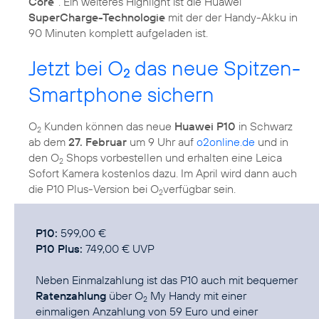
Core“
. Ein weiteres Highlight ist die Huawei
SuperCharge-Technologie
mit der der Handy-Akku in
90 Minuten komplett aufgeladen ist.
Jetzt bei O
das neue Spitzen-
2
Smartphone sichern
O
Kunden können das neue
Huawei P10
in Schwarz
2
ab dem
27. Februar
um 9 Uhr auf
o2online.de
und in
den O
Shops vorbestellen und erhalten eine Leica
2
Sofort Kamera kostenlos dazu. Im April wird dann auch
die P10 Plus-Version bei O
verfügbar sein.
2
P10:
P10 Plus:
749,00 € UVP
Neben Einmalzahlung ist das P10 auch mit bequemer
Ratenzahlung
über
O
My Handy
mit einer
2
einmaligen Anzahlung von 59 Euro und einer