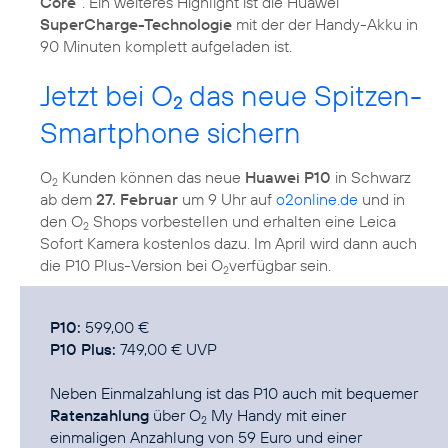
Core“
. Ein weiteres Highlight ist die Huawei
SuperCharge-Technologie
mit der der Handy-Akku in
90 Minuten komplett aufgeladen ist.
Jetzt bei O
das neue Spitzen-
2
Smartphone sichern
O
Kunden können das neue
Huawei P10
in Schwarz
2
ab dem
27. Februar
um 9 Uhr auf
o2online.de
und in
den O
Shops vorbestellen und erhalten eine Leica
2
Sofort Kamera kostenlos dazu. Im April wird dann auch
die P10 Plus-Version bei O
verfügbar sein.
2
P10:
P10 Plus:
749,00 € UVP
Neben Einmalzahlung ist das P10 auch mit bequemer
Ratenzahlung
über
O
My Handy
mit einer
2
einmaligen Anzahlung von 59 Euro und einer