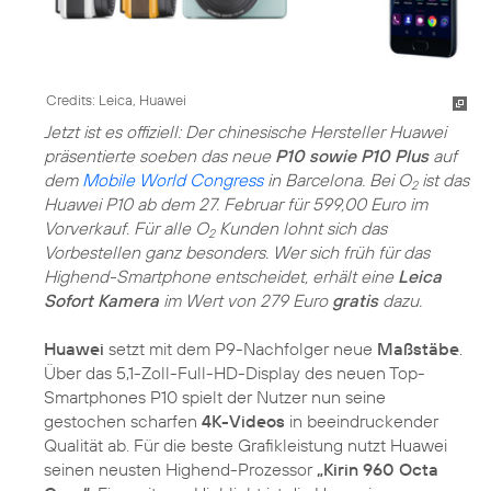
Credits: Leica, Huawei
Jetzt ist es offiziell: Der chinesische Hersteller Huawei
präsentierte soeben das neue
P10 sowie P10 Plus
auf
dem
Mobile World Congress
in Barcelona. Bei O
ist das
2
Huawei P10 ab dem 27. Februar für 599,00 Euro im
Vorverkauf. Für alle O
Kunden lohnt sich das
2
Vorbestellen ganz besonders. Wer sich früh für das
Highend-Smartphone entscheidet, erhält eine
Leica
Sofort Kamera
im Wert von 279 Euro
gratis
dazu.
Huawei
setzt mit dem P9-Nachfolger neue
Maßstäbe
.
Über das 5,1-Zoll-Full-HD-Display des neuen Top-
Smartphones P10 spielt der Nutzer nun seine
gestochen scharfen
4K-Videos
in beeindruckender
Qualität ab. Für die beste Grafikleistung nutzt Huawei
seinen neusten Highend-Prozessor
„Kirin 960 Octa