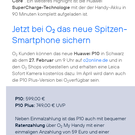
Core“
. Ein weiteres Highlight ist die Huawei
SuperCharge-Technologie
mit der der Handy-Akku in
90 Minuten komplett aufgeladen ist.
Jetzt bei O
das neue Spitzen-
2
Smartphone sichern
O
Kunden können das neue
Huawei P10
in Schwarz
2
ab dem
27. Februar
um 9 Uhr auf
o2online.de
und in
den O
Shops vorbestellen und erhalten eine Leica
2
Sofort Kamera kostenlos dazu. Im April wird dann auch
die P10 Plus-Version bei O
verfügbar sein.
2
P10:
P10 Plus:
749,00 € UVP
Neben Einmalzahlung ist das P10 auch mit bequemer
Ratenzahlung
über
O
My Handy
mit einer
2
einmaligen Anzahlung von 59 Euro und einer