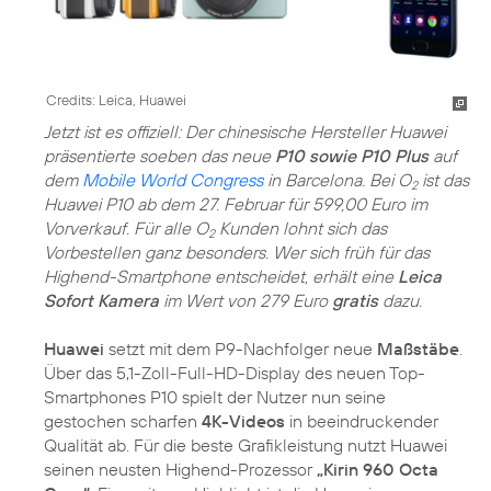
Credits: Leica, Huawei
Jetzt ist es offiziell: Der chinesische Hersteller Huawei
präsentierte soeben das neue
P10 sowie P10 Plus
auf
dem
Mobile World Congress
in Barcelona. Bei O
ist das
2
Huawei P10 ab dem 27. Februar für 599,00 Euro im
Vorverkauf. Für alle O
Kunden lohnt sich das
2
Vorbestellen ganz besonders. Wer sich früh für das
Highend-Smartphone entscheidet, erhält eine
Leica
Sofort Kamera
im Wert von 279 Euro
gratis
dazu.
Huawei
setzt mit dem P9-Nachfolger neue
Maßstäbe
.
Über das 5,1-Zoll-Full-HD-Display des neuen Top-
Smartphones P10 spielt der Nutzer nun seine
gestochen scharfen
4K-Videos
in beeindruckender
Qualität ab. Für die beste Grafikleistung nutzt Huawei
seinen neusten Highend-Prozessor
„Kirin 960 Octa