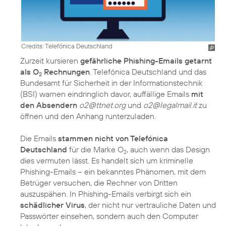
Credits: Telefónica Deutschland
Zurzeit kursieren
gefährliche Phishing-Emails getarnt
als O
Rechnungen
. Telefónica Deutschland und das
2
Bundesamt für Sicherheit in der Informationstechnik
(BSI) warnen eindringlich davor, auffällige Emails
mit
den Absendern
o2@ttnet.org
und
o2@legalmail.it
zu
öffnen und den Anhang runterzuladen.
Die Emails
stammen nicht von Telefónica
Deutschland
für die Marke O
, auch wenn das Design
2
dies vermuten lässt. Es handelt sich um kriminelle
Phishing-Emails – ein bekanntes Phänomen, mit dem
Betrüger versuchen, die Rechner von Dritten
auszuspähen. In Phishing-Emails verbirgt sich ein
schädlicher Virus
, der nicht nur vertrauliche Daten und
Passwörter einsehen, sondern auch den Computer