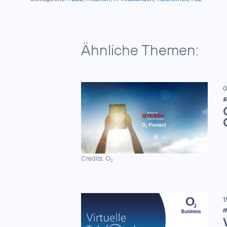
Ähnliche Themen:
0
S
Credits: O
2
1
I