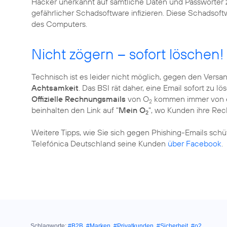
Hacker unerkannt auf sämtliche Daten und Passwörter
gefährlicher Schadsoftware infizieren. Diese Schadsoft
des Computers.
Nicht zögern – sofort löschen!
Technisch ist es leider nicht möglich, gegen den Vers
Achtsamkeit
. Das BSI rät daher, eine Email sofort zu
Offizielle Rechnungsmails
von O
kommen immer von e
2
beinhalten den Link auf "
Mein O
", wo Kunden ihre Re
2
Weitere Tipps, wie Sie sich gegen Phishing-Emails sch
Telefónica Deutschland seine Kunden
über Facebook
.
Schlagworte:
#B2B
,
#Marken
,
#Privatkunden
,
#Sicherheit
,
#o2