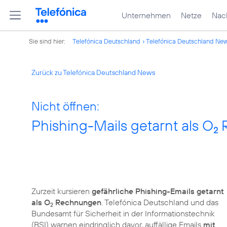
Unternehmen
Netze
Nach
Sie sind hier:
Telefónica Deutschland
Telefónica Deutschland Ne
Zurück zu Telefónica Deutschland News
Nicht öffnen:
Phishing-Mails getarnt als O
R
2
Zurzeit kursieren
gefährliche Phishing-Emails getarnt
als O
Rechnungen
. Telefónica Deutschland und das
2
Bundesamt für Sicherheit in der Informationstechnik
(BSI) warnen eindringlich davor, auffällige Emails
mit