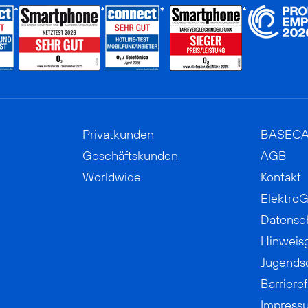
Privatkunden
BASEC
Geschäftskunden
AGB
Worldwide
Kontakt
ElektroG
Datensc
Hinweis
Jugends
Barrieref
Impress