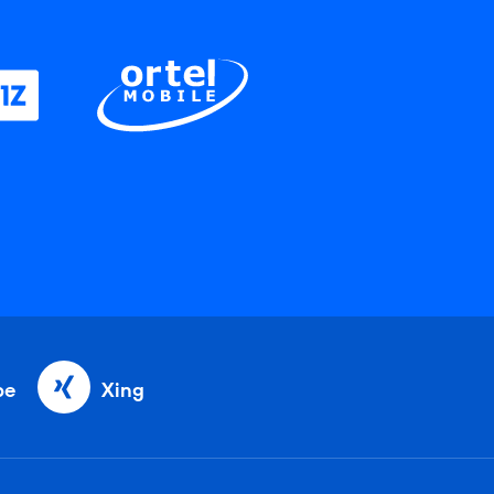
be
Xing