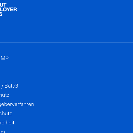
AMP
 / BattG
hutz
geberverfahren
chutz
reiheit
um