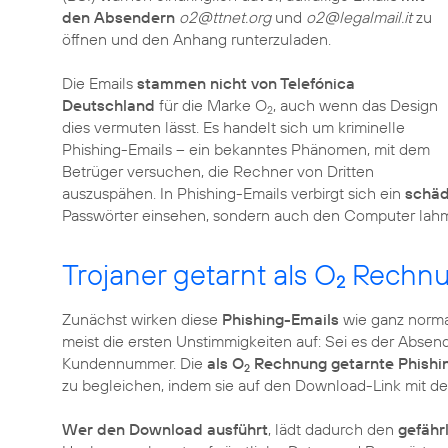
den Absendern
o2@ttnet.org
und
o2@legalmail.it
zu
öffnen und den Anhang runterzuladen.
Die Emails
stammen nicht von Telefónica
Deutschland
für die Marke O
, auch wenn das Design
2
dies vermuten lässt. Es handelt sich um kriminelle
Phishing-Emails – ein bekanntes Phänomen, mit dem
Betrüger versuchen, die Rechner von Dritten
auszuspähen. In Phishing-Emails verbirgt sich ein
schäd
Passwörter einsehen, sondern auch den Computer lah
Trojaner getarnt als O
Rechn
2
Zunächst wirken diese
Phishing-Emails
wie ganz norma
meist die ersten Unstimmigkeiten auf: Sei es der Absend
Kundennummer. Die
als O
Rechnung getarnte Phishi
2
zu begleichen, indem sie auf den Download-Link mit d
Wer den Download ausführt
, lädt dadurch den
gefähr