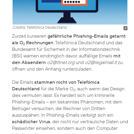
Credits: Telefónica Deutschland
Zurzeit kursieren
gefährliche Phishing-Emails getarnt
als O
Rechnungen
. Telefónica Deutschland und das
2
Bundesamt für Sicherheit in der Informationstechnik
(BSI) warnen eindringlich davor, auffällige Emails
mit
den Absendern
o2@ttnet.org
und
o2@legalmail.it
zu
öffnen und den Anhang runterzuladen.
Die Emails
stammen nicht von Telefónica
Deutschland
für die Marke O
, auch wenn das Design
2
dies vermuten lässt. Es handelt sich um kriminelle
Phishing-Emails – ein bekanntes Phänomen, mit dem
Betrüger versuchen, die Rechner von Dritten
auszuspähen. In Phishing-Emails verbirgt sich ein
schädlicher Virus
, der nicht nur vertrauliche Daten und
Passwörter einsehen, sondern auch den Computer