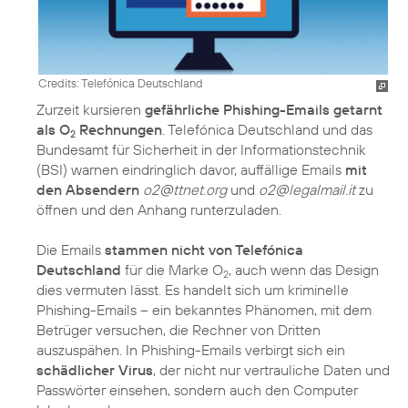
Credits: Telefónica Deutschland
Zurzeit kursieren
gefährliche Phishing-Emails getarnt
als O
Rechnungen
. Telefónica Deutschland und das
2
Bundesamt für Sicherheit in der Informationstechnik
(BSI) warnen eindringlich davor, auffällige Emails
mit
den Absendern
o2@ttnet.org
und
o2@legalmail.it
zu
öffnen und den Anhang runterzuladen.
Die Emails
stammen nicht von Telefónica
Deutschland
für die Marke O
, auch wenn das Design
2
dies vermuten lässt. Es handelt sich um kriminelle
Phishing-Emails – ein bekanntes Phänomen, mit dem
Betrüger versuchen, die Rechner von Dritten
auszuspähen. In Phishing-Emails verbirgt sich ein
schädlicher Virus
, der nicht nur vertrauliche Daten und
Passwörter einsehen, sondern auch den Computer