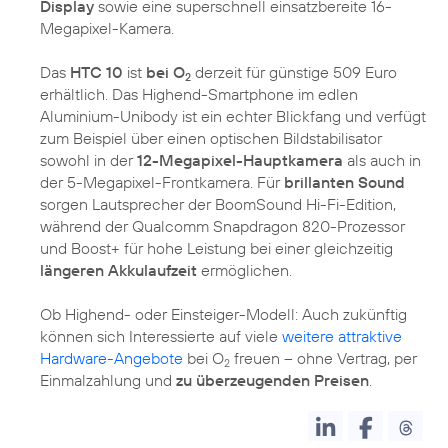
Display
sowie eine superschnell einsatzbereite 16-
Megapixel-Kamera.
Das
HTC 10
ist
bei O
derzeit für günstige 509 Euro
2
erhältlich. Das Highend-Smartphone im edlen
Aluminium-Unibody ist ein echter Blickfang und verfügt
zum Beispiel über einen optischen Bildstabilisator
sowohl in der
12-Megapixel-Hauptkamera
als auch in
der 5-Megapixel-Frontkamera. Für
brillanten Sound
sorgen Lautsprecher der BoomSound Hi-Fi-Edition,
während der Qualcomm Snapdragon 820-Prozessor
und Boost+ für hohe Leistung bei einer gleichzeitig
längeren Akkulaufzeit
ermöglichen.
Ob Highend- oder Einsteiger-Modell: Auch zukünftig
können sich Interessierte auf viele
weitere attraktive
Hardware-Angebote
bei O
freuen – ohne Vertrag, per
2
Einmalzahlung und
zu überzeugenden Preisen
.