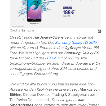
Credits: Samsung
O
setzt seine
Hardware-Offensive
im Februar mit
2
neuen Angeboten fort. Das
Samsung Galaxy A3 2016
gibt es bis zum 13. Februar in den
O
Shops
für nur 188
2
Euro. Weitere Highlights sind das
Samsung Galaxy S6
für 409 Euro und das
HTC 10
für 509 Euro. Alle
Smartphone-Shopper erhalten diese Endgeräte
bei O
2
vertragsunabhängig und ohne SIM-Lock einfach und
schnell gegen Einmalzahlung.
„Wir sind für alle Kunden und Interessierte eine Top-
Adresse für den Kauf ihrer Hardware“,
sagt
Markus von
Böhlen
, Director Devices, Trading & Supplychain bei
Telefónica Deutschland.
„Deshalb gibt es
alle
Smartphones
ohne Vertrag zu sehr attraktiven Preisen.