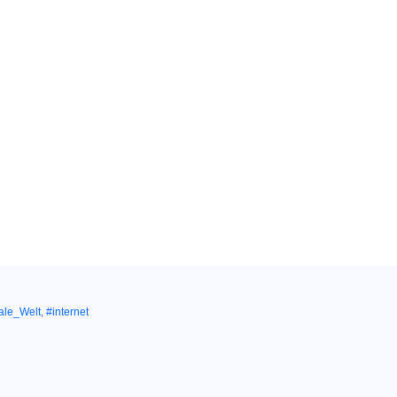
tale_Welt
,
#internet