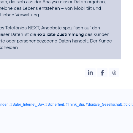
en, die sich aus der Analyse dieser Daten ergeben,
ereiche des Lebens entstehen – von Mobilität und
tlichen Verwaltung.
s Telefónica NEXT, Angebote spezifisch auf den
eser Daten ist die
explizite Zustimmung
des Kunden
erte oder personenbezogene Daten handelt: Der Kunde
scheiden.
unden
,
#Safer_Internet_Day
,
#Sicherheit
,
#Think_Big
,
#digitale_Gesellschaft
,
#digi