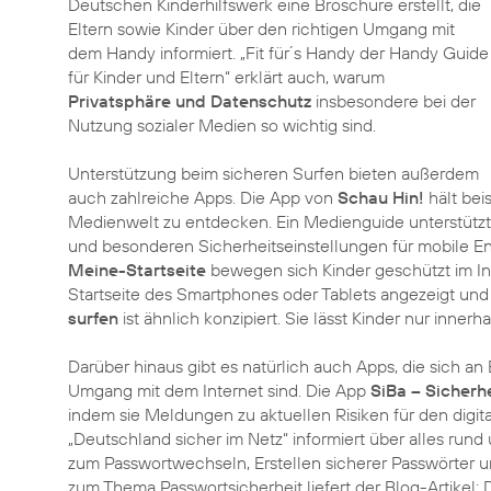
Deutschen Kinderhilfswerk eine Broschüre erstellt, die
Eltern sowie Kinder über den richtigen Umgang mit
dem Handy informiert. „Fit für´s Handy der Handy Guide
für Kinder und Eltern“ erklärt auch, warum
Privatsphäre und Datenschutz
insbesondere bei der
Nutzung sozialer Medien so wichtig sind.
Unterstützung beim sicheren Surfen bieten außerdem
auch zahlreiche Apps. Die App von
Schau Hin!
hält bei
Medienwelt zu entdecken. Ein Medienguide unterstützt
und besonderen Sicherheitseinstellungen für mobile En
Meine-Startseite
bewegen sich Kinder geschützt im In
Startseite des Smartphones oder Tablets angezeigt un
surfen
ist ähnlich konzipiert. Sie lässt Kinder nur inn
Darüber hinaus gibt es natürlich auch Apps, die sich an
Umgang mit dem Internet sind. Die App
SiBa – Sicher
indem sie Meldungen zu aktuellen Risiken für den digital
„Deutschland sicher im Netz“ informiert über alles rund
zum Passwortwechseln, Erstellen sicherer Passwörter un
zum Thema Passwortsicherheit liefert der Blog-Artikel: 