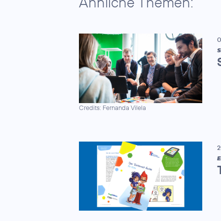
Ähnliche Themen:
0
S
Credits: Fernanda Vilela
2
E