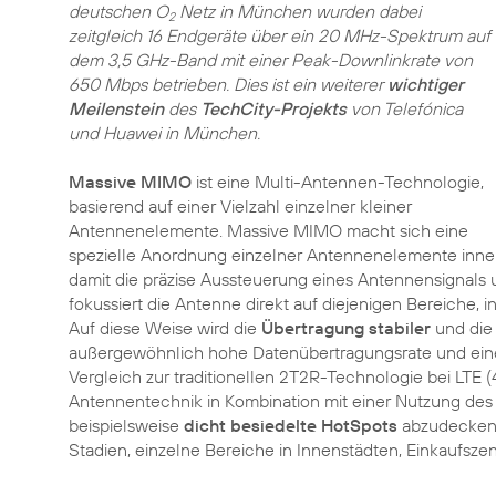
deutschen O
Netz in München wurden dabei
2
zeitgleich 16 Endgeräte über ein 20 MHz-Spektrum auf
dem 3,5 GHz-Band mit einer Peak-Downlinkrate von
650 Mbps betrieben. Dies ist ein weiterer
wichtiger
Meilenstein
des
TechCity-Projekts
von Telefónica
und Huawei in München.
Massive MIMO
ist eine Multi-Antennen-Technologie,
basierend auf einer Vielzahl einzelner kleiner
Antennenelemente. Massive MIMO macht sich eine
spezielle Anordnung einzelner Antennenelemente inne
damit die präzise Aussteuerung eines Antennensignals
fokussiert die Antenne direkt auf diejenigen Bereiche, 
Auf diese Weise wird die
Übertragung stabiler
und die 
außergewöhnlich hohe Datenübertragungsrate und eine
Vergleich zur traditionellen 2T2R-Technologie bei LTE 
Antennentechnik in Kombination mit einer Nutzung des
beispielsweise
dicht besiedelte HotSpots
abzudecken, 
Stadien, einzelne Bereiche in Innenstädten, Einkaufsze