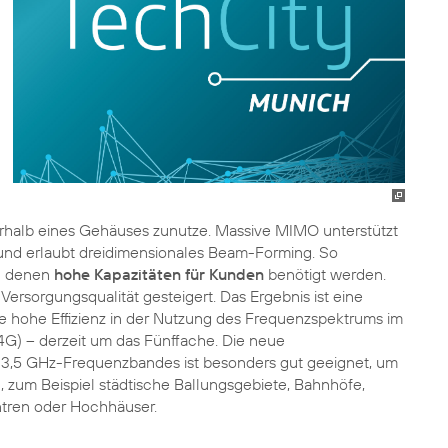
rhalb eines Gehäuses zunutze. Massive MIMO unterstützt
 und erlaubt dreidimensionales Beam-Forming. So
in denen
hohe Kapazitäten für Kunden
benötigt werden.
Versorgungsqualität gesteigert. Das Ergebnis ist eine
 hohe Effizienz in der Nutzung des Frequenzspektrums im
(4G) – derzeit um das Fünffache. Die neue
 3,5 GHz-Frequenzbandes ist besonders gut geeignet, um
zum Beispiel städtische Ballungsgebiete, Bahnhöfe,
ntren oder Hochhäuser.