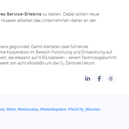
es Service-Erlebnis
zu bieten. Dabei sollen neue
 Huawei arbeitet das Unternehmen daher an der
ens gegründet. Damit starteten zwei führende
rke Kooperation im Bereich Forschung und Entwicklung auf
ert, die allesamt auf 4,5G basieren – einem Technologieschritt
tzwerk von acht eNodeBs um die O
Zentrale herum.
2
etz
,
#Netz
,
#Netzausbau
,
#Netzintegration
,
#TechCity_München