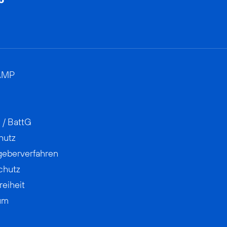
AMP
 / BattG
hutz
geberverfahren
chutz
reiheit
um