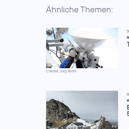
Ähnliche Themen:
3
N
Credits: Jörg Borm
0
W