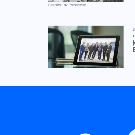
Credits: BR Pressebild
3
T