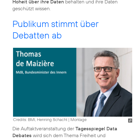
Hoheit über ihre Daten
behalten und ihre Daten
geschützt wissen.
Publikum stimmt über
Debatten ab
Credits: BMI, Henning Schacht
|
Montage
Die Auftaktveranstaltung der
Tagesspiegel Data
Debates
wird sich dem Thema Freiheit und