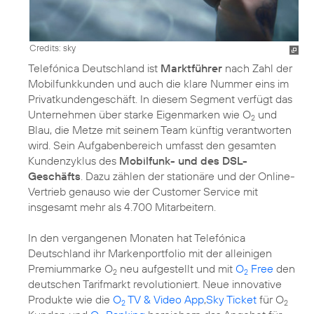
Credits: sky
Telefónica Deutschland ist
Marktführer
nach Zahl der
Mobilfunkkunden und auch die klare Nummer eins im
Privatkundengeschäft. In diesem Segment verfügt das
Unternehmen über starke Eigenmarken wie O
und
2
Blau, die Metze mit seinem Team künftig verantworten
wird. Sein Aufgabenbereich umfasst den gesamten
Kundenzyklus des
Mobilfunk- und des DSL-
Geschäfts
. Dazu zählen der stationäre und der Online-
Vertrieb genauso wie der Customer Service mit
insgesamt mehr als 4.700 Mitarbeitern.
In den vergangenen Monaten hat Telefónica
Deutschland ihr
Markenportfolio
mit der alleinigen
Premiummarke O
neu aufgestellt und mit
O
Free
den
2
2
deutschen Tarifmarkt revolutioniert. Neue innovative
Produkte wie die
O
TV & Video App
,
Sky Ticket
für O
2
2