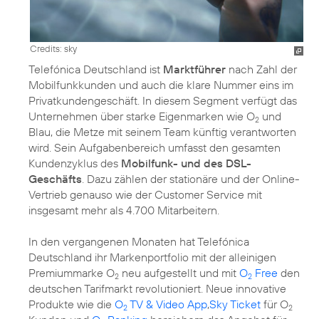
Credits: sky
Telefónica Deutschland ist
Marktführer
nach Zahl der
Mobilfunkkunden und auch die klare Nummer eins im
Privatkundengeschäft. In diesem Segment verfügt das
Unternehmen über starke Eigenmarken wie O
und
2
Blau, die Metze mit seinem Team künftig verantworten
wird. Sein Aufgabenbereich umfasst den gesamten
Kundenzyklus des
Mobilfunk- und des DSL-
Geschäfts
. Dazu zählen der stationäre und der Online-
Vertrieb genauso wie der Customer Service mit
insgesamt mehr als 4.700 Mitarbeitern.
In den vergangenen Monaten hat Telefónica
Deutschland ihr
Markenportfolio
mit der alleinigen
Premiummarke O
neu aufgestellt und mit
O
Free
den
2
2
deutschen Tarifmarkt revolutioniert. Neue innovative
Produkte wie die
O
TV & Video App
,
Sky Ticket
für O
2
2