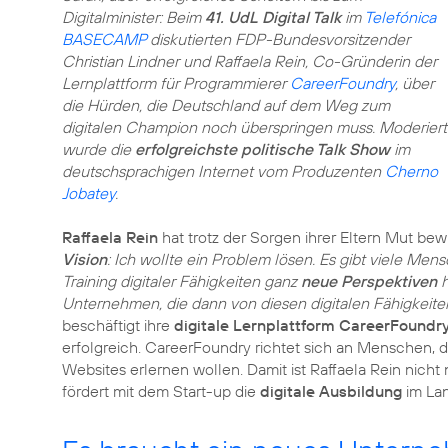
Digitalminister: Beim
41. UdL Digital Talk
im
Telefónica
BASECAMP
diskutierten FDP-Bundesvorsitzender
Christian Lindner und Raffaela Rein, Co-Gründerin der
Lernplattform für Programmierer
CareerFoundry
, über
die Hürden, die Deutschland auf dem Weg zum
digitalen Champion noch überspringen muss. Moderiert
wurde die
erfolgreichste politische Talk Show
im
deutschsprachigen Internet vom Produzenten
Cherno
Jobatey
.
Raffaela Rein
hat trotz der Sorgen ihrer Eltern Mut bew
Vision
: Ich wollte ein Problem lösen. Es gibt viele Men
Training digitaler Fähigkeiten ganz
neue Perspektiven
h
Unternehmen, die dann von diesen digitalen Fähigkeiten 
beschäftigt ihre
digitale Lernplattform CareerFoundr
erfolgreich. CareerFoundry richtet sich an Menschen,
Websites erlernen wollen. Damit ist Raffaela Rein nicht
fördert mit dem Start-up die
digitale Ausbildung
im Lan