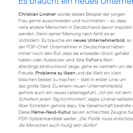
Es braucht ein neues Unterne
Christian Lindner
würde dieses Beispiel der jungen
Frau gerne ausschneiden und hochhalten – so, dass
viele andere Menschen in Deutschland davon inspiriert
werden. Denn seiner Meinung nach fehlt es an
Vorbildern. Es brauche ein
neues Unternehmerbild
, so
der FDP-Chef. Unternehmer in Deutschland hätten
immer noch den Ruf, dass sie entweder Glück gehabt
haben oder Ausbeuter sind. Wie Raffaela Rein
allerdings eindrucksvoll zeige, gehe es vielmehr um die
Freude,
Probleme zu lösen
und die Welt ein klein
bisschen besser zu machen – statt in erster Linie um
das große Geld. Zu einem neuen Unternehmerbild
gehöre auch ein neues Lebensgefühl. „
Ich bin mit dem
Scheitern jeden Tag konfrontiert“
, sagte Lindner selbsti
Aber Scheitern gehöre dazu. Die Gesellschaft bestrafe 
Diese
Häme-Neid-Kultur
sei ein schlechtes Zeugnis für 
FDP-Spitzenkandidat weiter.
„Die Politik muss entschlo
die Menschen auch mutig sein dürfen
“.