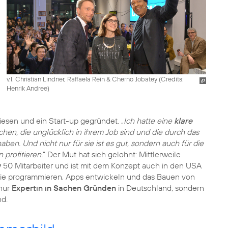
v.l. Christian Lindner, Raffaela Rein & Cherno Jobatey (
Credits:
Henrik Andree
)
iesen und ein Start-up gegründet. „
Ich hatte eine
klare
schen, die unglücklich in ihrem Job sind und die durch das
aben. Und nicht nur für sie ist es gut, sondern auch für die
profitieren.
“ Der Mut hat sich gelohnt: Mittlerweile
y
50 Mitarbeiter und ist mit dem Konzept auch in den USA
 die programmieren, Apps entwickeln und das Bauen von
 nur
Expertin in Sachen Gründen
in Deutschland, sondern
d.