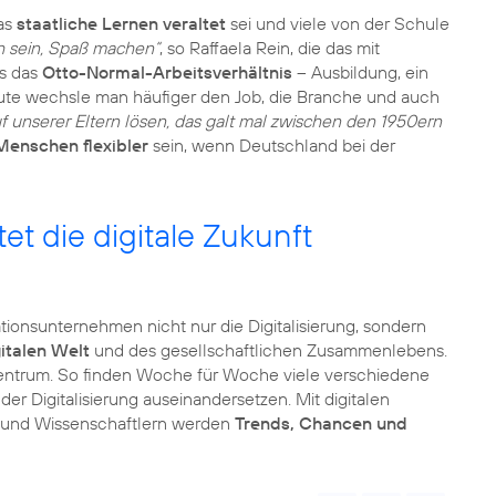
das
staatliche Lernen veraltet
sei und viele von der Schule
h sein, Spaß machen“
, so Raffaela Rein, die das mit
ss das
Otto-Normal-Arbeitsverhältnis
– Ausbildung, ein
ute wechsle man häufiger den Job, die Branche und auch
 unserer Eltern lösen, das galt mal zwischen den 1950ern
Menschen flexibler
sein, wenn Deutschland bei der
et die digitale Zukunft
ionsunternehmen nicht nur die Digitalisierung, sondern
gitalen Welt
und des gesellschaftlichen Zusammenlebens.
s Zentrum. So finden Woche für Woche viele verschiedene
n der Digitalisierung auseinandersetzen. Mit digitalen
rn und Wissenschaftlern werden
Trends, Chancen und