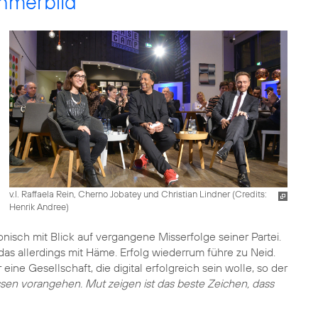
hmerbild
v.l. Raffaela Rein, Cherno Jobatey und Christian Lindner (
Credits:
Henrik Andree
)
ronisch mit Blick auf vergangene Misserfolge seiner Partei.
das allerdings mit Häme. Erfolg wiederrum führe zu Neid.
eine Gesellschaft, die digital erfolgreich sein wolle, so der
ssen vorangehen. Mut zeigen ist das beste Zeichen, dass