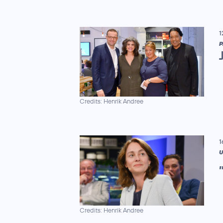
1
P
Credits: Henrik Andree
1
U
Credits: Henrik Andree