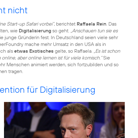
ht nicht
e Start-up Safari vorbei“
, berichtet
Raffaela Rein
. Das
lten, wie
Digitalisierung
so geht.
„Anschauen tun sie es
 die junge Gründerin fest. In Deutschland seien viele sehr
reerFoundry mache mehr Umsatz in den USA als in
ch als
etwas Exotisches
gelte, so Raffaela.
„Es ist schon
nline, aber online lernen ist für viele komisch.“
Sie
ehr Menschen animiert werden, sich fortzubilden und so
en tragen.
ntion für Digitalisierung