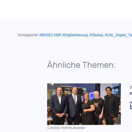
Schlagworte:
#BASECAMP
,
#Digitalisierung
,
#Startup
,
#UdL_Digital_Ta
Ähnliche Themen:
2
K
Credits: Henrik Andree