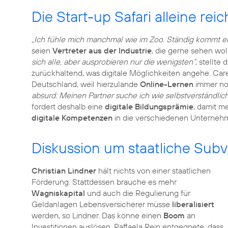
Die Start-up Safari alleine reic
„Ich fühle mich manchmal wie im Zoo. Ständig kommt ein
seien
Vertreter aus der Industrie
, die gerne sehen wol
sich alle, aber ausprobieren nur die wenigsten“
, stellte
zurückhaltend, was digitale Möglichkeiten angehe. Ca
Deutschland, weil hierzulande
Online-Lernen
immer no
absurd: Meinen Partner suche ich wie selbstverständlich o
fordert deshalb eine
digitale Bildungsprämie
, damit m
digitale Kompetenzen
in die verschiedenen Unternehm
Diskussion um staatliche Subve
Christian Lindner
hält nichts von einer staatlichen
Förderung. Stattdessen brauche es mehr
Wagniskapital
und auch die Regulierung für
Geldanlagen Lebensversicherer müsse
liberalisiert
werden, so Lindner. Das könne einen
Boom
an
Investitionen auslösen. Raffaela Rein entgegnete, dass