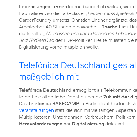
Lebenslanges Lernen
könne bedrohlich wirken, weil 
traumatisiert, so die Talk-Gäste.
„Lernen muss spielerisc
CareerFoundry umsetzt. Christian Lindner ergänzte, da
Arbeitgeber, 40 Stunden pro Woche –
überholt
sei. He
die Inhalte.
„Wir müssen uns vom klassischen Lebenslauf
und 1990ern“
, so der FDP-Politiker. Heute müssten die
Digitalisierung vorne mitspielen wolle.
Telefónica Deutschland gestalt
maßgeblich mit
Telefónica Deutschland
ermöglicht als Telekommunikat
fördert die öffentliche Debatte über die
Zukunft der di
Das
Telefónica BASECAMP
in Berlin dient hierfür al
Veranstaltungen
statt, die sich mit vielfältigen Aspekte
Multiplikatoren, Unternehmen, Verbrauchern, Politike
Herausforderungen
der
Digitalisierung
diskutiert.