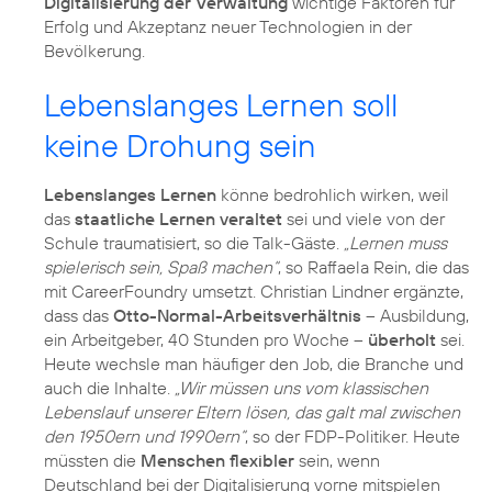
Digitalisierung der Verwaltung
wichtige Faktoren für
Erfolg und Akzeptanz neuer Technologien in der
Bevölkerung.
Lebenslanges Lernen soll
keine Drohung sein
Lebenslanges Lernen
könne bedrohlich wirken, weil
das
staatliche Lernen veraltet
sei und viele von der
Schule traumatisiert, so die Talk-Gäste.
„Lernen muss
spielerisch sein, Spaß machen“
, so Raffaela Rein, die das
mit CareerFoundry umsetzt. Christian Lindner ergänzte,
dass das
Otto-Normal-Arbeitsverhältnis
– Ausbildung,
ein Arbeitgeber, 40 Stunden pro Woche –
überholt
sei.
Heute wechsle man häufiger den Job, die Branche und
auch die Inhalte.
„Wir müssen uns vom klassischen
Lebenslauf unserer Eltern lösen, das galt mal zwischen
den 1950ern und 1990ern“
, so der FDP-Politiker. Heute
müssten die
Menschen flexibler
sein, wenn
Deutschland bei der Digitalisierung vorne mitspielen