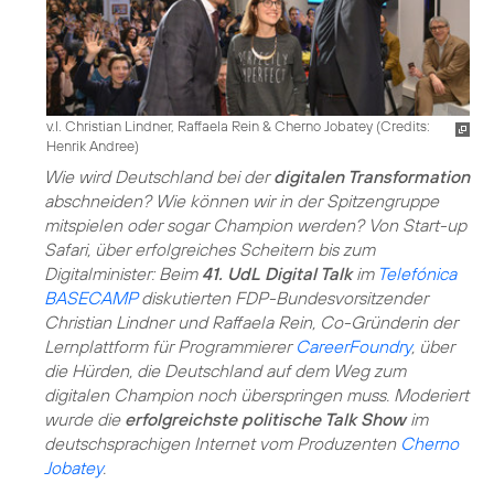
v.l. Christian Lindner, Raffaela Rein & Cherno Jobatey (
Credits:
Henrik Andree
)
Wie wird Deutschland bei der
digitalen Transformation
abschneiden? Wie können wir in der Spitzengruppe
mitspielen oder sogar Champion werden? Von Start-up
Safari, über erfolgreiches Scheitern bis zum
Digitalminister: Beim
41. UdL Digital Talk
im
Telefónica
BASECAMP
diskutierten FDP-Bundesvorsitzender
Christian Lindner und Raffaela Rein, Co-Gründerin der
Lernplattform für Programmierer
CareerFoundry
, über
die Hürden, die Deutschland auf dem Weg zum
digitalen Champion noch überspringen muss. Moderiert
wurde die
erfolgreichste politische Talk Show
im
deutschsprachigen Internet vom Produzenten
Cherno
Jobatey
.