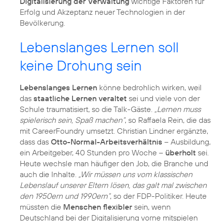
Digitalisierung der Verwaltung
wichtige Faktoren für
Erfolg und Akzeptanz neuer Technologien in der
Bevölkerung.
Lebenslanges Lernen soll
keine Drohung sein
Lebenslanges Lernen
könne bedrohlich wirken, weil
das
staatliche Lernen veraltet
sei und viele von der
Schule traumatisiert, so die Talk-Gäste.
„Lernen muss
spielerisch sein, Spaß machen“
, so Raffaela Rein, die das
mit CareerFoundry umsetzt. Christian Lindner ergänzte,
dass das
Otto-Normal-Arbeitsverhältnis
– Ausbildung,
ein Arbeitgeber, 40 Stunden pro Woche –
überholt
sei.
Heute wechsle man häufiger den Job, die Branche und
auch die Inhalte.
„Wir müssen uns vom klassischen
Lebenslauf unserer Eltern lösen, das galt mal zwischen
den 1950ern und 1990ern“
, so der FDP-Politiker. Heute
müssten die
Menschen flexibler
sein, wenn
Deutschland bei der Digitalisierung vorne mitspielen