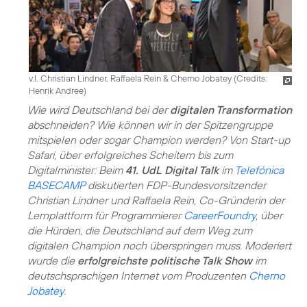
v.l. Christian Lindner, Raffaela Rein & Cherno Jobatey (
Credits:
Henrik Andree
)
Wie wird Deutschland bei der
digitalen Transformation
abschneiden? Wie können wir in der Spitzengruppe
mitspielen oder sogar Champion werden? Von Start-up
Safari, über erfolgreiches Scheitern bis zum
Digitalminister: Beim
41. UdL Digital Talk
im
Telefónica
BASECAMP
diskutierten FDP-Bundesvorsitzender
Christian Lindner und Raffaela Rein, Co-Gründerin der
Lernplattform für Programmierer
CareerFoundry
, über
die Hürden, die Deutschland auf dem Weg zum
digitalen Champion noch überspringen muss. Moderiert
wurde die
erfolgreichste politische Talk Show
im
deutschsprachigen Internet vom Produzenten
Cherno
Jobatey
.