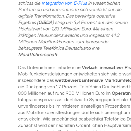
schloss die
Integration von E-Plus
in wesentlichen
Punkten ab und konzentrierte sich verstärkt auf die
digitale Transformation. Das bereinigte operative
Ergebnis (
OIBDA
) stieg um 3,8 Prozent auf den neuen
Höchstwert von 1,83 Milliarden Euro. Mit einem
kräftigen Neukundenzuwachs und insgesamt 44,3
Millionen Mobilfunkkunden zum Jahresende
behauptete Telefónica Deutschland ihre
Marktführerschaft
.
Das Unternehmen lieferte eine
Vielzahl innovativer P
Mobilfunkdienstleistungen entwickelten sich wie erwartet
insbesondere das
wettbewerbsintensive Marktumfel
ein Rückgang von 1,7 Prozent. Telefónica Deutschland 
800 Millionen auf rund 900 Millionen Euro im
Operatin
Integrationsprozesses identifizierte Synergiepotentiale
unverändertes bis im mittleren einstelligen Prozentbe
aus Mobilfunkdienstleistungen dürfte sich bereinigt um
entwickeln. Wie angekündigt beabsichtigt Telefónica D
Zunächst wird der nächsten Ordentlichen Hauptversamm