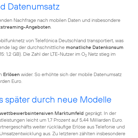
d Datenumsatz
hsenden Nachfrage nach mobilen Daten und insbesondere
kstreaming-Angeboten
.
ilfunknetz von Telefónica Deutschland transportiert, was
ende lag der durchschnittliche
monatliche Datenkonsum
5: 1,2 GB). Die Zahl der LTE-Nutzer im O
Netz stieg im
2
en
Erlösen
wider. So erhöhte sich der mobile Datenumsatz
arden Euro.
 später durch neue Modelle
 wettbewerbsintensiven Marktumfeld
geprägt. In der
leistungen leicht um 1,7 Prozent auf 5,44 Milliarden Euro.
tnergeschäfts weiter rückläufige Erlöse aus Telefonie und
msatzentwicklung aus. Zu letzteren zählten insbesondere