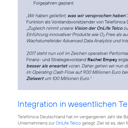
Folgejahren geplant
„Wir haben geliefert,
was wir versprochen haben
“
Funktion als Vorstandsvorsitzender von Telefónica
„Zugleich nimmt unsere
Vision der OnLife Telco
zu
Einführung innovativer Produkte wie
O
Free
als au
2
Wachstumsfelder
Advanced Data Analytics
und Inte
2017 steht nun voll im Zeichen operativer Performa
Finanz- und Strategievorstand
Rachel Empey
ergä
besser als erwartet
voran. Daher gehen wir nun da
im Operating Cash Flow auf 900 Millionen Euro be
Zielwert
um 100 Millionen Euro.“
Integration in wesentlichen T
Telefónica Deutschland hat im vergangenen Jahr die Basi
Unternehmens zur
OnLife Telco
gelegt. Ziel ist es, d