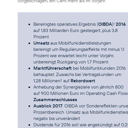
vorgeschlagen, ein Cent mehr als im Vorjahr.
Bereinigtes operatives Ergebnis (
OIBDA
)
2016
1
auf 1,83 Milliarden Euro gesteigert, plus 3,8
Prozent
Umsatz
aus Mobilfunkdienstleistungen
bereinigt um Regulierungseffekte mit minus 1,1
Prozent wie erwartet leicht unter Vorjahr,
unbereinigt Rückgang von 1,7 Prozent
Marktführerschaft
bei Mobilfunkkunden 2016
behauptet: Zuwachs bei Vertragskunden um
1,28 Millionen
auf
Rekordwert
2
Anhebung der Synergieziele von jährlich 800
auf 900 Millionen Euro im Operating Cash Flow 
Zusammenschlusses
Ausblick 2017
: OIBDA vor Sondereffekten unver
Prozentbereich. Umsatz aus Mobilfunkdienstleis
negativ bis unverändert
Dividende für 2016 soll wie angekündigt auf 0,2