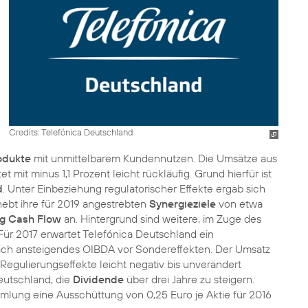
Credits: Telefónica Deutschland
rodukte
mit unmittelbarem Kundennutzen. Die Umsätze aus
 mit minus 1,1 Prozent leicht rückläufig. Grund hierfür ist
d
. Unter Einbeziehung regulatorischer Effekte ergab sich
hebt ihre für 2019 angestrebten
Synergieziele
von etwa
g Cash Flow
an. Hintergrund sind weitere, im Zuge des
. Für 2017 erwartet Telefónica Deutschland ein
reich ansteigendes OIBDA vor Sondereffekten. Der Umsatz
 Regulierungseffekte leicht negativ bis unverändert
eutschland, die
Dividende
über drei Jahre zu steigern.
lung eine Ausschüttung von 0,25 Euro je Aktie für 2016