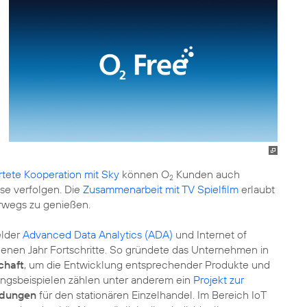
rtete Kooperation mit Sky
können O
Kunden auch
2
se verfolgen. Die
Zusammenarbeit mit TV Spielfilm
erlaubt
erwegs zu genießen.
elder
Advanced Data Analytics (ADA)
und Internet of
genen Jahr Fortschritte. So gründete das Unternehmen in
chaft
, um die Entwicklung entsprechender Produkte und
ungsbeispielen zählen unter anderem ein
Projekt zur
dungen
für den stationären Einzelhandel. Im Bereich IoT