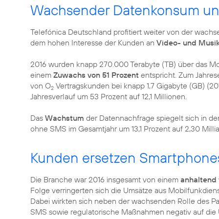
Wachsender Datenkonsum un
Telefónica Deutschland profitiert weiter von der wac
dem hohen Interesse der Kunden an
Video- und Musi
2016 wurden knapp 270.000 Terabyte (TB) über das Mob
einem
Zuwachs von 51 Prozent
entspricht. Zum Jahres
von O
Vertragskunden bei knapp 1,7 Gigabyte (GB) (201
2
Jahresverlauf um 53 Prozent auf 12,1 Millionen.
Das
Wachstum
der Datennachfrage spiegelt sich in d
ohne SMS im Gesamtjahr um 13,1 Prozent auf 2,30 Milli
Kunden ersetzen Smartphones
Die Branche war 2016 insgesamt von einem
anhaltend
Folge verringerten sich die Umsätze aus Mobilfunkdienst
Dabei wirkten sich neben der wachsenden Rolle des Par
SMS sowie regulatorische Maßnahmen negativ auf die U