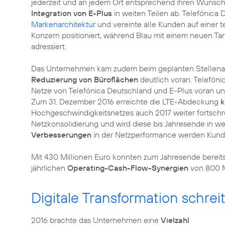
jederzeit und an jedem Ort entsprechend ihren Wünsc
Integration von E-Plus
in weiten Teilen ab. Telefónica 
Markenarchitektur
und vereinte alle Kunden auf einer t
Konzern positioniert, während Blau mit einem neuen Tar
adressiert.
Das Unternehmen kam zudem beim geplanten Stellenab
Reduzierung von Büroflächen
deutlich voran. Telefóni
Netze von Telefónica Deutschland und E-Plus voran u
Zum 31. Dezember 2016 erreichte die LTE-Abdeckung
k
Hochgeschwindigkeitsnetzes auch 2017 weiter fortschrei
Netzkonsolidierung und wird diese bis Jahresende in we
Verbesserungen
in der Netzperformance werden Kunde
Mit 430 Millionen Euro konnten zum Jahresende bereits 
jährlichen
Operating-Cash-Flow-Synergien
von 800 Mi
Digitale Transformation schrei
2016 brachte das Unternehmen eine
Vielzahl