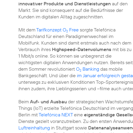
innovativer Produkte und Dienstleistungen
auf den
Markt. Sie sind konsequent auf die Bedürfnisse der
Kunden im digitalen Alltag zugeschnitten.
Mit dem
Tarifkonzept O
Free
sorgte Telefónica
2
Deutschland für einen Paradigmenwechsel im
Mobilfunk. Kunden sind damit erstmals auch nach dem
Verbrauch ihres
Highspeed-Datenvolumens
mit bis zu
1 Mbit/s online. So können sie unbegrenzt die
wichtigsten digitalen Anwendungen nutzen. Bereits seit
dem Sommer revolutioniert
O
Banking
das mobile
2
Bankgeschäft. Und über die
im Januar erfolgreich gesta
unterwegs zu exklusiven Konditionen Top-Sportereignis
ihnen zudem, ihre Lieblingsserien und –filme auch unt
Beim
Auf- und Ausbau
der strategischen Wachstumsf
Things (IoT) erzielte Telefónica Deutschland im vergan
Berlin mit
Telefónica NEXT
eine
eigenständige Gesells
Dienste gezielt voranzutreiben. Zu den ersten Anwend
Luftreinhaltung
in Stuttgart sowie
Datenanalyseanwen