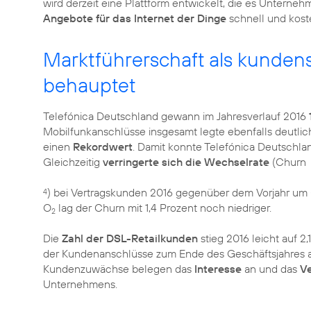
wird derzeit eine Plattform entwickelt, die es Unterneh
Angebote für das Internet der Dinge
schnell und kosten
Marktführerschaft als kundens
behauptet
Telefónica Deutschland gewann im Jahresverlauf 2016
Mobilfunkanschlüsse insgesamt legte ebenfalls deutlic
einen
Rekordwert
. Damit konnte Telefónica Deutschla
Gleichzeitig
verringerte sich die Wechselrate
(Churn
) bei Vertragskunden 2016 gegenüber dem Vorjahr um 0
4
O
lag der Churn mit 1,4 Prozent noch niedriger.
2
Die
Zahl der DSL-Retailkunden
stieg 2016 leicht auf 2,
der Kundenanschlüsse zum Ende des Geschäftsjahres auf 
Kundenzuwächse belegen das
Interesse
an und das
V
Unternehmens.