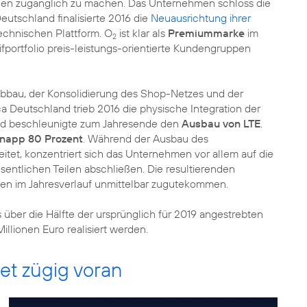
hen zugänglich zu machen. Das Unternehmen schloss die
Deutschland finalisierte 2016 die
Neuausrichtung ihrer
echnischen Plattform. O
ist klar als
Premiummarke
im
2
ifportfolio preis-leistungs-orientierte Kundengruppen
bau, der Konsolidierung des Shop-Netzes und der
ca Deutschland trieb 2016 die physische Integration der
nd beschleunigte zum Jahresende den
Ausbau von LTE
.
napp 80 Prozent
. Während der Ausbau des
tet, konzentriert sich das Unternehmen vor allem auf die
sentlichen Teilen abschließen. Die resultierenden
n im Jahresverlauf unmittelbar zugutekommen.
über die Hälfte der ursprünglich für 2019 angestrebten
llionen Euro realisiert werden.
tet zügig voran