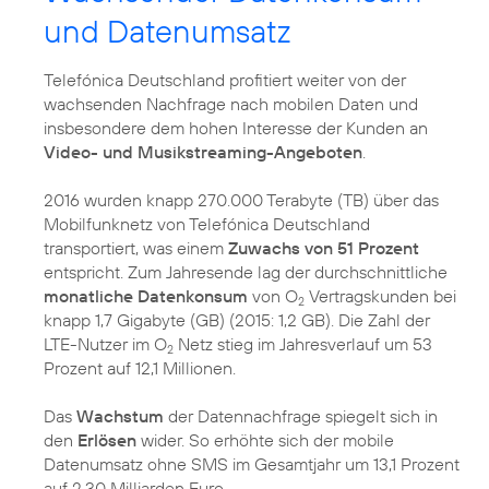
und Datenumsatz
Telefónica Deutschland profitiert weiter von der
wachsenden Nachfrage nach mobilen Daten und
insbesondere dem hohen Interesse der Kunden an
Video- und Musikstreaming-Angeboten
.
2016 wurden knapp 270.000 Terabyte (TB) über das
Mobilfunknetz von Telefónica Deutschland
transportiert, was einem
Zuwachs von 51 Prozent
entspricht. Zum Jahresende lag der durchschnittliche
monatliche Datenkonsum
von O
Vertragskunden bei
2
knapp 1,7 Gigabyte (GB) (2015: 1,2 GB). Die Zahl der
LTE-Nutzer im O
Netz stieg im Jahresverlauf um 53
2
Prozent auf 12,1 Millionen.
Das
Wachstum
der Datennachfrage spiegelt sich in
den
Erlösen
wider. So erhöhte sich der mobile
Datenumsatz ohne SMS im Gesamtjahr um 13,1 Prozent
auf 2,30 Milliarden Euro.