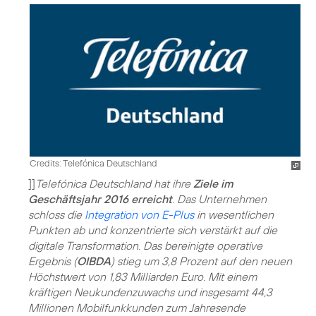
Credits: Telefónica Deutschland
]]
Telefónica Deutschland hat ihre
Ziele im
Geschäftsjahr 2016 erreicht
. Das Unternehmen
schloss die
Integration von E-Plus
in wesentlichen
Punkten ab und konzentrierte sich verstärkt auf die
digitale Transformation. Das bereinigte operative
Ergebnis (
OIBDA
) stieg um 3,8 Prozent auf den neuen
Höchstwert von 1,83 Milliarden Euro. Mit einem
kräftigen Neukundenzuwachs und insgesamt 44,3
Millionen Mobilfunkkunden zum Jahresende