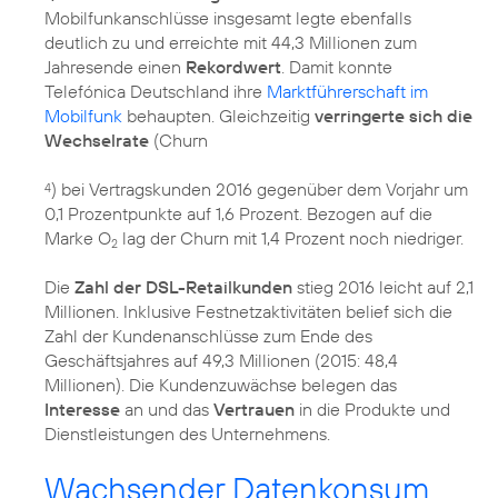
Mobilfunkanschlüsse insgesamt legte ebenfalls
deutlich zu und erreichte mit 44,3 Millionen zum
Jahresende einen
Rekordwert
. Damit konnte
Telefónica Deutschland ihre
Marktführerschaft im
Mobilfunk
behaupten. Gleichzeitig
verringerte sich die
Wechselrate
(Churn
) bei Vertragskunden 2016 gegenüber dem Vorjahr um
4
0,1 Prozentpunkte auf 1,6 Prozent. Bezogen auf die
Marke O
lag der Churn mit 1,4 Prozent noch niedriger.
2
Die
Zahl der DSL-Retailkunden
stieg 2016 leicht auf 2,1
Millionen. Inklusive Festnetzaktivitäten belief sich die
Zahl der Kundenanschlüsse zum Ende des
Geschäftsjahres auf 49,3 Millionen (2015: 48,4
Millionen). Die Kundenzuwächse belegen das
Interesse
an und das
Vertrauen
in die Produkte und
Dienstleistungen des Unternehmens.
Wachsender Datenkonsum