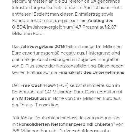
Mobilfunkmasten an die zu Telefónica SA gehörende
Infrastrukturgesellschaft Telxius im April ist hierin nicht
enthalten. Bezieht man diesen Einmalertrag sowie
Sondereffekte mit ein, ergibt sich ein
Anstieg des
OIBDA
im Jahresvergleich um 14,7 Prozent auf 2,07
Milliarden Euro.
Das
Jahresergebnis 2016
fällt mit minus 176 Millionen
Euro erwartungsgemäß negativ aus. Hintergrund sind
planmäßige Abschreibungen im Zuge der Integration
von E-Plus sowie der Netzkonsolidierung. Diese haben
keinen Einfluss auf die
Finanzkraft des Unternehmens
.
Der
Free Cash Flow
(FCF) selbst summierte sich im
6
Berichtsjahr auf 1,41 Milliarden Euro. Darin enthalten ist
ein
Mittelzufluss
in Höhe von 587 Millionen Euro aus
der Telxius-Transaktion.
Telefónica Deutschland schloss das vergangene Jahr
mit
konsolidierten Nettofinanzverbindlichkeiten
von
7
798 Millionen Euro ab. Die Verschuldungsquote