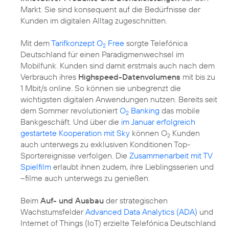
Markt. Sie sind konsequent auf die Bedürfnisse der
Kunden im digitalen Alltag zugeschnitten.
Mit dem
Tarifkonzept O
Free
sorgte Telefónica
2
Deutschland für einen Paradigmenwechsel im
Mobilfunk. Kunden sind damit erstmals auch nach dem
Verbrauch ihres
Highspeed-Datenvolumens
mit bis zu
1 Mbit/s online. So können sie unbegrenzt die
wichtigsten digitalen Anwendungen nutzen. Bereits seit
dem Sommer revolutioniert
O
Banking
das mobile
2
Bankgeschäft. Und über die
im Januar erfolgreich
gestartete Kooperation mit Sky
können O
Kunden
2
auch unterwegs zu exklusiven Konditionen Top-
Sportereignisse verfolgen. Die
Zusammenarbeit mit TV
Spielfilm
erlaubt ihnen zudem, ihre Lieblingsserien und
–filme auch unterwegs zu genießen.
Beim
Auf- und Ausbau
der strategischen
Wachstumsfelder
Advanced Data Analytics (ADA)
und
Internet of Things (IoT) erzielte Telefónica Deutschland