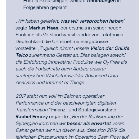
Euro je Aktie steigen, weitere
Anhebungen
in
Folgejahren geplant
„Wir haben geliefert,
was wir versprochen haben
“
,
sagte
Markus Haas
, der erstmals in seiner neuen
Funktion als Vorstandsvorsitzender von Telefónica
Deutschland die Unternehmensergebnisse
vorstellte.
„Zugleich nimmt unsere
Vision der OnLife
Telco
zunehmend Gestalt an. Dies belegen sowohl
die Einführung innovativer Produkte wie
O
Free
als
2
auch die Fortschritte beim Aufbau unserer
strategischen Wachstumsfelder
Advanced Data
Analytics
und Internet of Things.
2017 steht nun voll im Zeichen operativer
Performance und der beschleunigten digitalen
Transformation.“
Finanz- und Strategievorstand
Rachel Empey
ergänzte:
„Bei der Realisierung der
Synergien kommen wir
besser als erwartet
voran.
Daher gehen wir nun davon aus, dass sich 2019 die
jährlichen Einsparungen im Operating Cash Flow auf