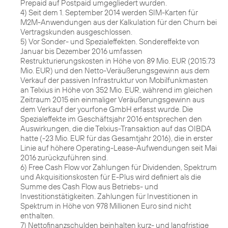
Prepaid auf Postpaid umgegliedert wurden.
4) Seit dem 1. September 2014 werden SIM-Karten für
M2M-Anwendungen aus der Kalkulation für den Churn bei
Vertragskunden ausgeschlossen.
5) Vor Sonder- und Spezialeffekten. Sondereffekte von
Januar bis Dezember 2016 umfassen
Restrukturierungskosten in Höhe von 89 Mio. EUR (2015:73
Mio. EUR) und den Netto-Veräußerungsgewinn aus dem
Verkauf der passiven Infrastruktur von Mobilfunkmasten
an Telxius in Höhe von 352 Mio. EUR, während im gleichen
Zeitraum 2015 ein einmaliger Veräußerungsgewinn aus
dem Verkauf der yourfone GmbH erfasst wurde. Die
Spezialeffekte im Geschäftsjahr 2016 entsprechen den
Auswirkungen, die die Telxius-Transaktion auf das OIBDA
hatte (-23 Mio. EUR für das Gesamtjahr 2016), die in erster
Linie auf höhere Operating-Lease-Aufwendungen seit Mai
2016 zurückzuführen sind.
6) Free Cash Flow vor Zahlungen für Dividenden, Spektrum
und Akquisitionskosten für E-Plus wird definiert als die
Summe des Cash Flow aus Betriebs- und
Investitionstätigkeiten. Zahlungen für Investitionen in
Spektrum in Höhe von 978 Millionen Euro sind nicht
enthalten.
7) Nettofinanzschulden beinhalten kurz- und langfristige