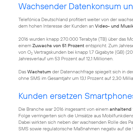
Wachsender Datenkonsum un
Telefónica Deutschland profitiert weiter von der wac
dem hohen Interesse der Kunden an
Video- und Musi
2016 wurden knapp 270.000 Terabyte (TB) über das Mob
einem
Zuwachs von 51 Prozent
entspricht. Zum Jahres
von O
Vertragskunden bei knapp 1,7 Gigabyte (GB) (201
2
Jahresverlauf um 53 Prozent auf 12,1 Millionen.
Das
Wachstum
der Datennachfrage spiegelt sich in d
ohne SMS im Gesamtjahr um 13,1 Prozent auf 2,30 Milli
Kunden ersetzen Smartphones
Die Branche war 2016 insgesamt von einem
anhaltend
Folge verringerten sich die Umsätze aus Mobilfunkdienst
Dabei wirkten sich neben der wachsenden Rolle des Par
SMS sowie regulatorische Maßnahmen negativ auf die U