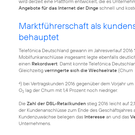
wird derzeit eine Plattform entwickelt, die es Unterneh
Angebote für das Internet der Dinge
schnell und kosten
Marktführerschaft als kundens
behauptet
Telefónica Deutschland gewann im Jahresverlauf 2016
Mobilfunkanschlüsse insgesamt legte ebenfalls deutlic
einen
Rekordwert
. Damit konnte Telefónica Deutschla
Gleichzeitig
verringerte sich die Wechselrate
(Churn
) bei Vertragskunden 2016 gegenüber dem Vorjahr um 0
4
O
lag der Churn mit 1,4 Prozent noch niedriger.
2
Die
Zahl der DSL-Retailkunden
stieg 2016 leicht auf 2,
der Kundenanschlüsse zum Ende des Geschäftsjahres auf 
Kundenzuwächse belegen das
Interesse
an und das
V
Unternehmens.