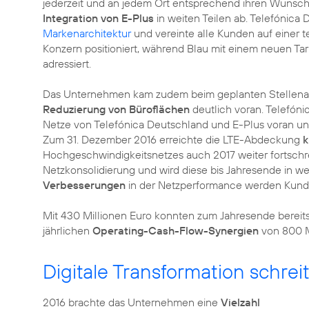
jederzeit und an jedem Ort entsprechend ihren Wünsc
Integration von E-Plus
in weiten Teilen ab. Telefónica 
Markenarchitektur
und vereinte alle Kunden auf einer t
Konzern positioniert, während Blau mit einem neuen Tar
adressiert.
Das Unternehmen kam zudem beim geplanten Stellenab
Reduzierung von Büroflächen
deutlich voran. Telefóni
Netze von Telefónica Deutschland und E-Plus voran u
Zum 31. Dezember 2016 erreichte die LTE-Abdeckung
k
Hochgeschwindigkeitsnetzes auch 2017 weiter fortschrei
Netzkonsolidierung und wird diese bis Jahresende in we
Verbesserungen
in der Netzperformance werden Kunde
Mit 430 Millionen Euro konnten zum Jahresende bereits 
jährlichen
Operating-Cash-Flow-Synergien
von 800 Mi
Digitale Transformation schrei
2016 brachte das Unternehmen eine
Vielzahl