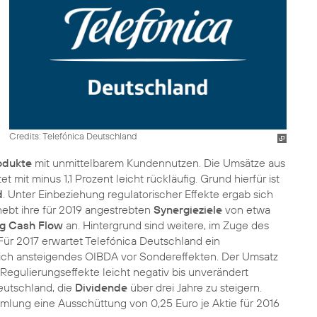
Credits: Telefónica Deutschland
rodukte
mit unmittelbarem Kundennutzen. Die Umsätze aus
 mit minus 1,1 Prozent leicht rückläufig. Grund hierfür ist
d
. Unter Einbeziehung regulatorischer Effekte ergab sich
hebt ihre für 2019 angestrebten
Synergieziele
von etwa
g Cash Flow
an. Hintergrund sind weitere, im Zuge des
. Für 2017 erwartet Telefónica Deutschland ein
reich ansteigendes OIBDA vor Sondereffekten. Der Umsatz
 Regulierungseffekte leicht negativ bis unverändert
eutschland, die
Dividende
über drei Jahre zu steigern.
lung eine Ausschüttung von 0,25 Euro je Aktie für 2016