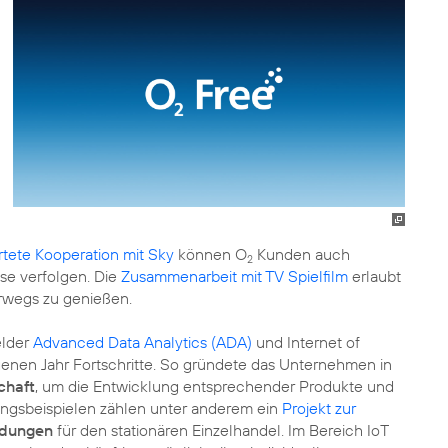
rtete Kooperation mit Sky
können O
Kunden auch
2
se verfolgen. Die
Zusammenarbeit mit TV Spielfilm
erlaubt
erwegs zu genießen.
elder
Advanced Data Analytics (ADA)
und Internet of
genen Jahr Fortschritte. So gründete das Unternehmen in
chaft
, um die Entwicklung entsprechender Produkte und
ungsbeispielen zählen unter anderem ein
Projekt zur
dungen
für den stationären Einzelhandel. Im Bereich IoT