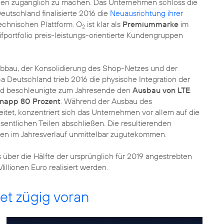
hen zugänglich zu machen. Das Unternehmen schloss die
Deutschland finalisierte 2016 die
Neuausrichtung ihrer
echnischen Plattform. O
ist klar als
Premiummarke
im
2
ifportfolio preis-leistungs-orientierte Kundengruppen
bau, der Konsolidierung des Shop-Netzes und der
ca Deutschland trieb 2016 die physische Integration der
nd beschleunigte zum Jahresende den
Ausbau von LTE
.
napp 80 Prozent
. Während der Ausbau des
tet, konzentriert sich das Unternehmen vor allem auf die
sentlichen Teilen abschließen. Die resultierenden
n im Jahresverlauf unmittelbar zugutekommen.
über die Hälfte der ursprünglich für 2019 angestrebten
llionen Euro realisiert werden.
tet zügig voran