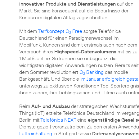
innovativer Produkte und Dienstleistungen
auf den
Markt. Sie sind konsequent auf die Bedürfnisse der
Kunden im digitalen Alltag zugeschnitten.
Mit dem
Tarifkonzept O
Free
sorgte Telefónica
2
Deutschland für einen Paradigmenwechsel im
Mobilfunk. Kunden sind damit erstmals auch nach dem
Verbrauch ihres
Highspeed-Datenvolumens
mit bis zu
1 Mbit/s online. So können sie unbegrenzt die
wichtigsten digitalen Anwendungen nutzen. Bereits seit
dem Sommer revolutioniert
O
Banking
das mobile
2
Bankgeschäft. Und über die
im Januar erfolgreich gesta
unterwegs zu exklusiven Konditionen Top-Sportereignis
ihnen zudem, ihre Lieblingsserien und –filme auch unt
Beim
Auf- und Ausbau
der strategischen Wachstumsf
Things (IoT) erzielte Telefónica Deutschland im vergan
Berlin mit
Telefónica NEXT
eine
eigenständige Gesells
Dienste gezielt voranzutreiben. Zu den ersten Anwend
Luftreinhaltung
in Stuttgart sowie
Datenanalyseanwen