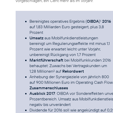
vorgeschlagen, ein Cent mehr als im Vorjahr.
Bereinigtes operatives Ergebnis (
OIBDA
)
2016
1
auf 1,83 Milliarden Euro gesteigert, plus 3,8
Prozent
Umsatz
aus Mobilfunkdienstleistungen
bereinigt um Regulierungseffekte mit minus 1,1
Prozent wie erwartet leicht unter Vorjahr,
unbereinigt Rückgang von 1,7 Prozent
Marktführerschaft
bei Mobilfunkkunden 2016
behauptet: Zuwachs bei Vertragskunden um
1,28 Millionen
auf
Rekordwert
2
Anhebung der Synergieziele von jährlich 800
auf 900 Millionen Euro im Operating Cash Flow 
Zusammenschlusses
Ausblick 2017
: OIBDA vor Sondereffekten unver
Prozentbereich. Umsatz aus Mobilfunkdienstleis
negativ bis unverändert
Dividende für 2016 soll wie angekündigt auf 0,2