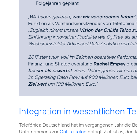
Folgejahren geplant
„Wir haben geliefert,
was wir versprochen haben
“
Funktion als Vorstandsvorsitzender von Telefónica
„Zugleich nimmt unsere
Vision der OnLife Telco
zu
Einführung innovativer Produkte wie
O
Free
als au
2
Wachstumsfelder
Advanced Data Analytics
und Inte
2017 steht nun voll im Zeichen operativer Performa
Finanz- und Strategievorstand
Rachel Empey
ergä
besser als erwartet
voran. Daher gehen wir nun da
im Operating Cash Flow auf 900 Millionen Euro be
Zielwert
um 100 Millionen Euro.“
Integration in wesentlichen T
Telefónica Deutschland hat im vergangenen Jahr die Basi
Unternehmens zur
OnLife Telco
gelegt. Ziel ist es, d