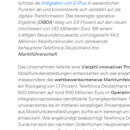
schloss die
Integration von E-Plus
in wesentlichen
Punkten ab und konzentrierte sich verstärkt auf die
digitale Transformation. Das bereinigte operative
Ergebnis (
OIBDA
) stieg um 3,8 Prozent auf den neuen
Höchstwert von 1,83 Milliarden Euro. Mit einem
kräftigen Neukundenzuwachs und insgesamt 44,3
Millionen Mobilfunkkunden zum Jahresende
behauptete Telefónica Deutschland ihre
Marktführerschaft
.
Das Unternehmen lieferte eine
Vielzahl innovativer P
Mobilfunkdienstleistungen entwickelten sich wie erwartet
insbesondere das
wettbewerbsintensive Marktumfel
ein Rückgang von 1,7 Prozent. Telefónica Deutschland 
800 Millionen auf rund 900 Millionen Euro im
Operatin
Integrationsprozesses identifizierte Synergiepotentiale
unverändertes bis im mittleren einstelligen Prozentbe
aus Mobilfunkdienstleistungen dürfte sich bereinigt um
entwickeln. Wie angekündigt beabsichtigt Telefónica D
Zunächst wird der nächsten Ordentlichen Hauptversamm