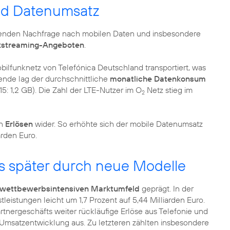
d Datenumsatz
hsenden Nachfrage nach mobilen Daten und insbesondere
kstreaming-Angeboten
.
ilfunknetz von Telefónica Deutschland transportiert, was
ende lag der durchschnittliche
monatliche Datenkonsum
5: 1,2 GB). Die Zahl der LTE-Nutzer im O
Netz stieg im
2
en
Erlösen
wider. So erhöhte sich der mobile Datenumsatz
arden Euro.
 später durch neue Modelle
 wettbewerbsintensiven Marktumfeld
geprägt. In der
leistungen leicht um 1,7 Prozent auf 5,44 Milliarden Euro.
tnergeschäfts weiter rückläufige Erlöse aus Telefonie und
msatzentwicklung aus. Zu letzteren zählten insbesondere