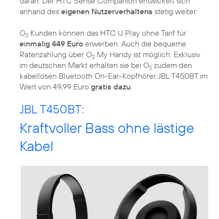
daran: Der HTC Sense Companion entwickelt sich
anhand des
eigenen Nutzerverhaltens
stetig weiter.
O
Kunden können das HTC U Play ohne Tarif für
2
einmalig 449 Euro
erwerben. Auch die bequeme
Ratenzahlung über O
My Handy ist möglich. Exklusiv
2
im deutschen Markt erhalten sie bei O
zudem den
2
kabellosen Bluetooth On-Ear-Kopfhörer JBL T450BT im
Wert von 49,99 Euro
gratis dazu
.
JBL T450BT:
Kraftvoller Bass ohne lästige
Kabel