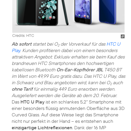
Credits: HTC
Ab sofort
startet bei O
der Vorverkauf für das
HTC U
2
Play
. Kunden profitieren dabei von einem besonders
attraktiven Angebot: Exklusiv erhalten sie beim Kauf des
brandneuen HTC Smartphones den hochwertigen
kabellosen Bluetooth
On-Ear-Kopfhörer JBL
T450 BT
im Wert von 49,99 Euro gratis dazu. Das HTC U Play, das
in Schwarz und Blau angeboten wird, kann bei O
auch
2
ohne Tarif
für einmalig 449 Euro erworben werden.
Ausgeliefert werden die Geräte ab dem 20. Februar.
Das
HTC U Play
ist ein schlankes 5,2“ Smartphone mit
einer besonders flüssig anmutenden Oberfläche aus 3D
Curved Glass. Auf diese Weise liegt das Smartphone
nicht nur perfekt in der Hand – es entstehen auch
einzigartige Lichtreflexionen
. Dank der 16 MP