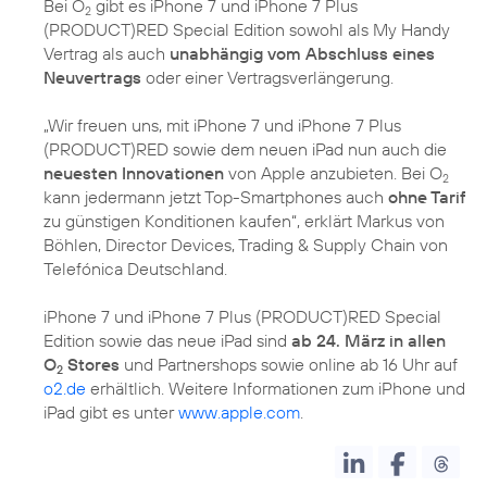
Bei O
gibt es iPhone 7 und iPhone 7 Plus
2
(PRODUCT)RED Special Edition sowohl als My Handy
Vertrag als auch
unabhängig vom Abschluss eines
Neuvertrags
oder einer Vertragsverlängerung.
„Wir freuen uns, mit iPhone 7 und iPhone 7 Plus
(PRODUCT)RED sowie dem neuen iPad nun auch die
neuesten Innovationen
von Apple anzubieten. Bei O
2
kann jedermann jetzt Top-Smartphones auch
ohne Tarif
zu günstigen Konditionen kaufen“, erklärt Markus von
Böhlen, Director Devices, Trading & Supply Chain von
Telefónica Deutschland.
iPhone 7 und iPhone 7 Plus (PRODUCT)RED Special
Edition sowie das neue iPad sind
ab 24. März in allen
O
Stores
und Partnershops sowie online ab 16 Uhr auf
2
o2.de
erhältlich. Weitere Informationen zum iPhone und
iPad gibt es unter
www.apple.com
.