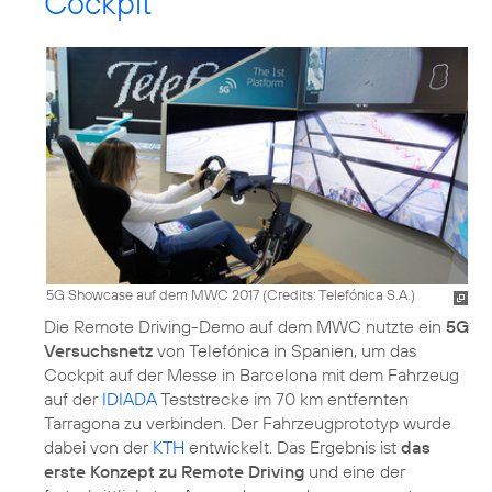
Cockpit
5G Showcase auf dem MWC 2017 (
Credits: Telefónica S.A.
)
Die Remote Driving-Demo auf dem MWC nutzte ein
5G
Versuchsnetz
von Telefónica in Spanien, um das
Cockpit auf der Messe in Barcelona mit dem Fahrzeug
auf der
IDIADA
Teststrecke im 70 km entfernten
Tarragona zu verbinden. Der Fahrzeugprototyp wurde
dabei von der
KTH
entwickelt. Das Ergebnis ist
das
erste Konzept zu Remote Driving
und eine der