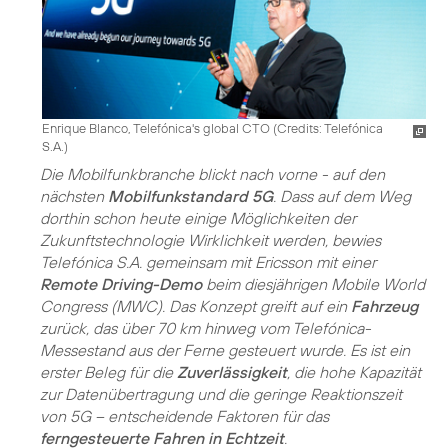
Enrique Blanco, Telefónica's global CTO (
Credits: Telefónica
S.A.
)
Die Mobilfunkbranche blickt nach vorne - auf den
nächsten
Mobilfunkstandard 5G
. Dass auf dem Weg
dorthin schon heute einige Möglichkeiten der
Zukunftstechnologie Wirklichkeit werden, bewies
Telefónica S.A. gemeinsam mit Ericsson mit einer
Remote Driving-Demo
beim diesjährigen Mobile World
Congress (MWC). Das Konzept greift auf ein
Fahrzeug
zurück, das über 70 km hinweg vom Telefónica-
Messestand aus der Ferne gesteuert wurde. Es ist ein
erster Beleg für die
Zuverlässigkeit
, die hohe Kapazität
zur Datenübertragung und die geringe Reaktionszeit
von 5G – entscheidende Faktoren für das
ferngesteuerte Fahren in Echtzeit
.