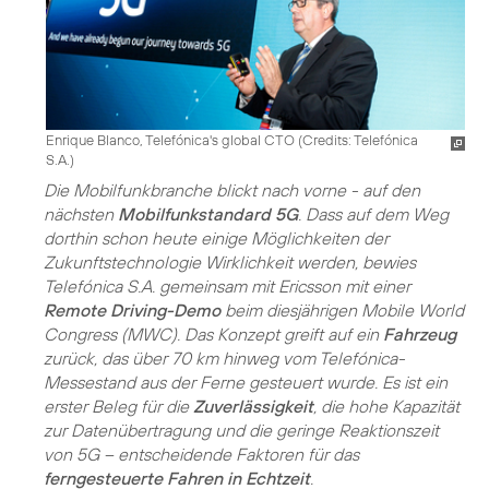
Enrique Blanco, Telefónica's global CTO (
Credits: Telefónica
S.A.
)
Die Mobilfunkbranche blickt nach vorne - auf den
nächsten
Mobilfunkstandard 5G
. Dass auf dem Weg
dorthin schon heute einige Möglichkeiten der
Zukunftstechnologie Wirklichkeit werden, bewies
Telefónica S.A. gemeinsam mit Ericsson mit einer
Remote Driving-Demo
beim diesjährigen Mobile World
Congress (MWC). Das Konzept greift auf ein
Fahrzeug
zurück, das über 70 km hinweg vom Telefónica-
Messestand aus der Ferne gesteuert wurde. Es ist ein
erster Beleg für die
Zuverlässigkeit
, die hohe Kapazität
zur Datenübertragung und die geringe Reaktionszeit
von 5G – entscheidende Faktoren für das
ferngesteuerte Fahren in Echtzeit
.