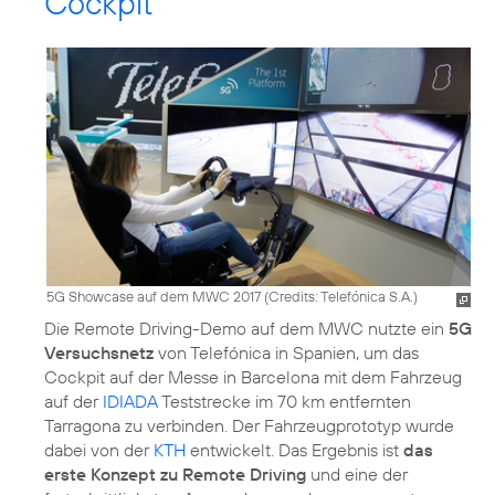
Cockpit
5G Showcase auf dem MWC 2017 (
Credits: Telefónica S.A.
)
Die Remote Driving-Demo auf dem MWC nutzte ein
5G
Versuchsnetz
von Telefónica in Spanien, um das
Cockpit auf der Messe in Barcelona mit dem Fahrzeug
auf der
IDIADA
Teststrecke im 70 km entfernten
Tarragona zu verbinden. Der Fahrzeugprototyp wurde
dabei von der
KTH
entwickelt. Das Ergebnis ist
das
erste Konzept zu Remote Driving
und eine der