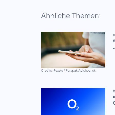
Ähnliche Themen:
0
S
Credits: Pexels / Porapak Apichodilok
0
D