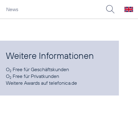
News
Weitere Informationen
O
Free für
Geschäftskunden
2
O
Free für
Privatkunden
2
Weitere
Awards
auf telefonica.de