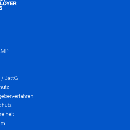
AMP
 / BattG
hutz
geberverfahren
chutz
reiheit
um