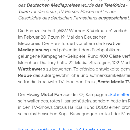
des
Deutschen Mediapreises
wurde
das Telefónica-
Team
für das erste „TV Person Placement“ in der
Geschichte des deutschen Fernsehens
ausgezeichnet
.
Die Fachzeitschrift „W&V Werben & Verkaufen“ verlieh
im Februar 2017 zum 19. Mal den Deutschen
Mediapreis. Der Preis fördert vor allem die
kreative
Mediaplanung
und präsentiert dem Fachpublikum
gelungene Kampagnen-Beispiele. Rund 400 Gäste verfol
München. Die Jury hatte 22 Media-Strategien, 102 Me
Wettbewerb
zu bewerten. Telefónica entwickelte ge
Rebbe
das außergewöhnliche und aufmerksamkeitssta
so für die kreativste TV-Idee den Preis
„Beste Media TV
Der
Heavy Metal Fan
aus der O
Kampagne
„Schneller
2
sein wallendes, rotes Haar schütteln, sondern hatte i
in den TV-Shows Circus HalliGalli und DSDS einen prom
seine rhythmischen Kopf-Bewegungen im Takt der Musi