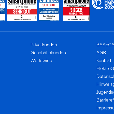
Privatkunden
BASEC
Geschäftskunden
AGB
Worldwide
Kontakt
ElektroG
Datensc
Hinweis
Jugends
Barrieref
Impress