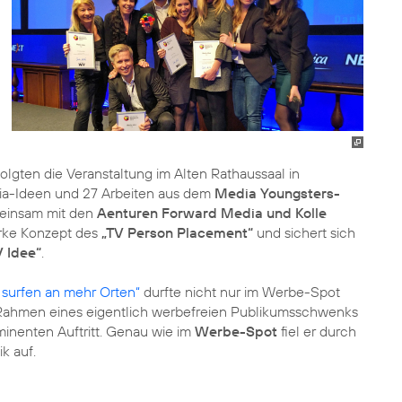
gten die Veranstaltung im Alten Rathaussaal in
dia-Ideen und 27 Arbeiten aus dem
Media Youngsters-
meinsam mit den
Aenturen Forward Media und Kolle
rke Konzept des
„TV Person Placement“
und sichert sich
 Idee“
.
 surfen an mehr Orten“
durfte nicht nur im Werbe-Spot
m Rahmen eines eigentlich werbefreien Publikumsschwenks
inenten Auftritt. Genau wie im
Werbe-Spot
fiel er durch
k auf.