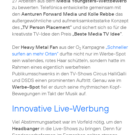
27 Arbeiten aus dem
Media Youngsters-Wettbewerb
zu bewerten. Telefónica entwickelte gemeinsam mit
den
Aenturen Forward Media und Kolle Rebbe
das
außergewöhnliche und aufmerksamkeitsstarke Konzept
des
„TV Person Placement“
und sichert sich so für die
kreativste TV-Idee den Preis
„Beste Media TV Idee“
.
Der
Heavy Metal Fan
aus der O
Kampagne
„Schneller
2
surfen an mehr Orten“
durfte nicht nur im Werbe-Spot
sein wallendes, rotes Haar schütteln, sondern hatte im
Rahmen eines eigentlich werbefreien
Publikumsschwenks in den TV-Shows Circus HalliGalli
und DSDS einen prominenten Auftritt. Genau wie im
Werbe-Spot
fiel er durch seine rhythmischen Kopf-
Bewegungen im Takt der Musik auf.
Innovative Live-Werbung
Viel Abstimmungsarbeit war im Vorfeld nötig, um den
Headbanger
in die Live-Shows zu bringen. Denn für
Sonderwerbeformen im Fernsehen gelten strenge