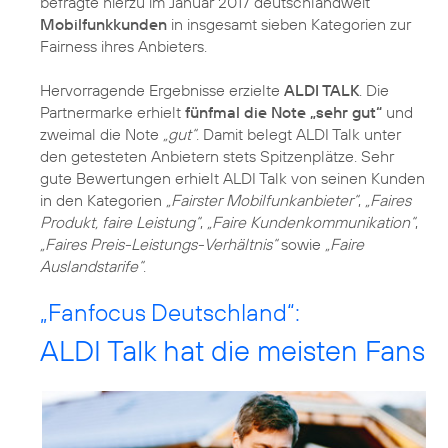
befragte hierzu im Januar 2017 deutschlandweit
Mobilfunkkunden
in insgesamt sieben Kategorien zur
Fairness ihres Anbieters.
Hervorragende Ergebnisse erzielte
ALDI TALK
. Die
Partnermarke erhielt
fünfmal die Note „sehr gut“
und
zweimal die Note
„gut“
. Damit belegt ALDI Talk unter
den getesteten Anbietern stets Spitzenplätze. Sehr
gute Bewertungen erhielt ALDI Talk von seinen Kunden
in den Kategorien
„Fairster Mobilfunkanbieter“
,
„Faires
Produkt, faire Leistung“
,
„Faire Kundenkommunikation“
,
„Faires Preis-Leistungs-Verhältnis“
sowie
„Faire
Auslandstarife“
.
„Fanfocus Deutschland“:
ALDI Talk hat die meisten Fans