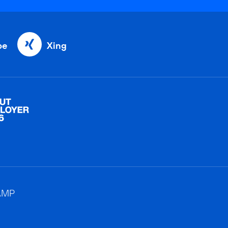
be
Xing
AMP