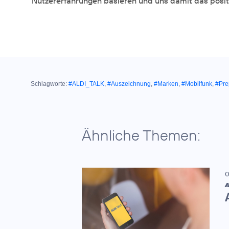
Nutzererfahrungen basieren und uns damit das posit
Schlagworte:
#ALDI_TALK
,
#Auszeichnung
,
#Marken
,
#Mobilfunk
,
#Pre
Ähnliche Themen:
0
A