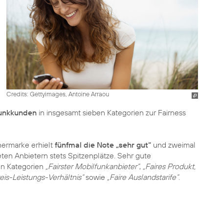
Credits: Gettyimages, Antoine Arraou
unkkunden
in insgesamt sieben Kategorien zur Fairness
tnermarke erhielt
fünfmal die Note „sehr gut“
und zweimal
eten Anbietern stets Spitzenplätze. Sehr gute
en Kategorien
„Fairster Mobilfunkanbieter“
,
„Faires Produkt,
reis-Leistungs-Verhältnis“
sowie
„Faire Auslandstarife“
.