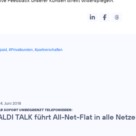
ive Feedback unserer Kunden direkt widerspiegeln.“
paid
,
#Privatkunden
,
#partnerschaften
4. Juni 2018
B SOFORT UNBEGRENZT TELEFONIEREN:
ALDI TALK führt All-Net-Flat in alle Netze