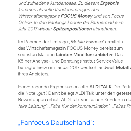
und zufriedene Kundenbasis. Zu diesem
Ergebnis
kommen aktuelle Kundenumfragen des
Wirtschaftsmagazins
FOCUS Money
und von Focus
Online. In den Rankings konnte die Partnermarke im
Jahr 2017 wieder
Spitzenpositionen
einnehmen.
Im Rahmen der Umfrage
„Mobile Fairness“
ermittelte
das Wirtschaftsmagazin FOCUS Money bereits zum
sechsten Mal den
fairsten Mobilfunkanbieter
. Das
Kölner Analyse- und Beratungsinstitut ServiceValue
befragte hierzu im Januar 2017 deutschlandweit
Mobilf
ihres Anbieters.
Hervorragende Ergebnisse erzielte
ALDI TALK
. Die Par
die Note
„gut“
. Damit belegt ALDI Talk unter den getest
Bewertungen erhielt ALDI Talk von seinen Kunden in d
faire Leistung“
,
„Faire Kundenkommunikation“
,
„Faires P
„Fanfocus Deutschland“: