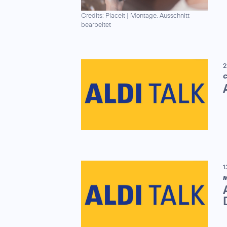
Credits: Placeit
|
Montage, Ausschnitt
bearbeitet
2
C
1
M