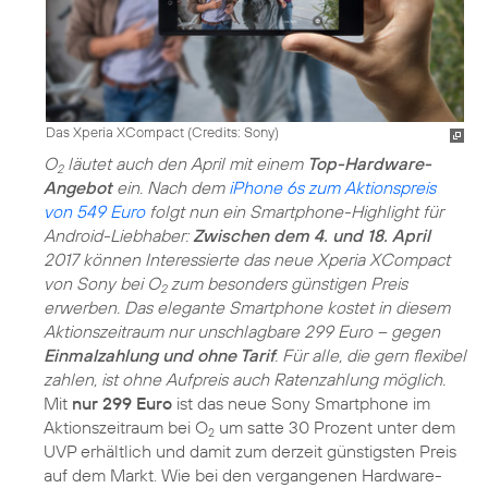
Das Xperia XCompact (
Credits: Sony
)
O
läutet auch den April mit einem
Top-Hardware-
2
Angebot
ein. Nach dem
iPhone 6s zum Aktionspreis
von 549 Euro
folgt nun ein Smartphone-Highlight für
Android-Liebhaber:
Zwischen dem 4. und 18. April
2017 können Interessierte das neue Xperia XCompact
von Sony bei O
zum besonders günstigen Preis
2
erwerben. Das elegante Smartphone kostet in diesem
Aktionszeitraum nur unschlagbare 299 Euro – gegen
Einmalzahlung und ohne Tarif
. Für alle, die gern flexibel
zahlen, ist ohne Aufpreis auch Ratenzahlung möglich.
Mit
nur 299 Euro
ist das neue Sony Smartphone im
Aktionszeitraum bei O
um satte 30 Prozent unter dem
2
UVP erhältlich und damit zum derzeit günstigsten Preis
auf dem Markt. Wie bei den vergangenen Hardware-