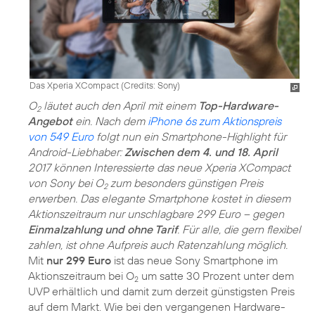
Das Xperia XCompact (
Credits: Sony
)
O
läutet auch den April mit einem
Top-Hardware-
2
Angebot
ein. Nach dem
iPhone 6s zum Aktionspreis
von 549 Euro
folgt nun ein Smartphone-Highlight für
Android-Liebhaber:
Zwischen dem 4. und 18. April
2017 können Interessierte das neue Xperia XCompact
von Sony bei O
zum besonders günstigen Preis
2
erwerben. Das elegante Smartphone kostet in diesem
Aktionszeitraum nur unschlagbare 299 Euro – gegen
Einmalzahlung und ohne Tarif
. Für alle, die gern flexibel
zahlen, ist ohne Aufpreis auch Ratenzahlung möglich.
Mit
nur 299 Euro
ist das neue Sony Smartphone im
Aktionszeitraum bei O
um satte 30 Prozent unter dem
2
UVP erhältlich und damit zum derzeit günstigsten Preis
auf dem Markt. Wie bei den vergangenen Hardware-