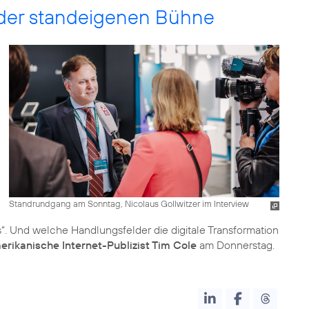
f der standeigenen Bühne
Standrundgang am Sonntag, Nicolaus Gollwitzer im Interview
“. Und welche Handlungsfelder die digitale Transformation
rikanische Internet-Publizist Tim Cole
am Donnerstag.