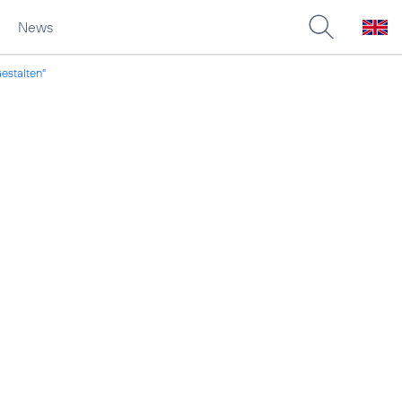
News
estalten"