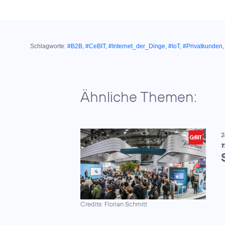
Schlagworte:
#B2B
,
#CeBIT
,
#Internet_der_Dinge
,
#IoT
,
#Privatkunden
Ähnliche Themen:
2
T
Credits: Florian Schmitt