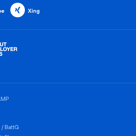
be
Xing
AMP
 / BattG