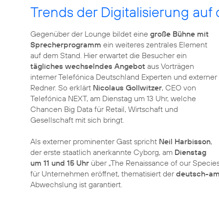
Trends der Digitalisierung au
Gegenüber der Lounge bildet eine
große Bühne mit
Sprecherprogramm
ein weiteres zentrales Element
auf dem Stand. Hier erwartet die Besucher ein
tägliches wechselndes Angebot
aus Vorträgen
interner Telefónica Deutschland Experten und externer
Redner. So erklärt
Nicolaus Gollwitzer
, CEO von
Telefónica NEXT, am Dienstag um 13 Uhr, welche
Chancen Big Data für Retail, Wirtschaft und
Gesellschaft mit sich bringt.
Als externer prominenter Gast spricht
Neil Harbisson
,
der erste staatlich anerkannte Cyborg, am
Dienstag
um 11 und 15 Uhr
über „The Renaissance of our Species
für Unternehmen eröffnet, thematisiert der
deutsch-ame
Abwechslung ist garantiert.