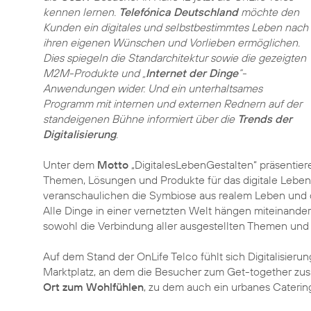
kennen lernen.
Telefónica Deutschland
möchte den
Kunden ein digitales und selbstbestimmtes Leben nach
ihren eigenen Wünschen und Vorlieben ermöglichen.
Dies spiegeln die Standarchitektur sowie die gezeigten
M2M-Produkte und „
Internet der Dinge
“-
Anwendungen wider. Und ein unterhaltsames
Programm mit internen und externen Rednern auf der
standeigenen Bühne informiert über die
Trends der
Digitalisierung
.
Unter dem
Motto
„DigitalesLebenGestalten“ präsentier
Themen, Lösungen und Produkte für das digitale Lebe
veranschaulichen die Symbiose aus realem Leben und di
Alle Dinge in einer vernetzten Welt hängen miteinande
sowohl die Verbindung aller ausgestellten Themen und
Auf dem Stand der OnLife Telco fühlt sich Digitalisier
Marktplatz, an dem die Besucher zum Get-together zu
Ort zum Wohlfühlen
, zu dem auch ein urbanes Caterin